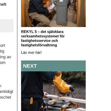
helt
REKYL 5 – det självklara
verksamhetssystemet för
fastighetsservice och
fastighetsförvaltning
ort
tig
Läs mer här!
ning av
som
NEXT
n
amtidigt
anscher