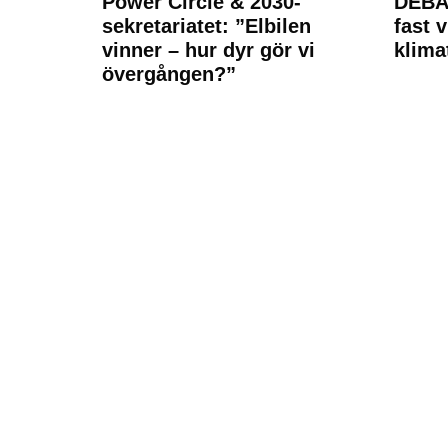
Power Circle & 2030-
DEBAT
sekretariatet: ”Elbilen
fast v
vinner – hur dyr gör vi
klima
övergången?”