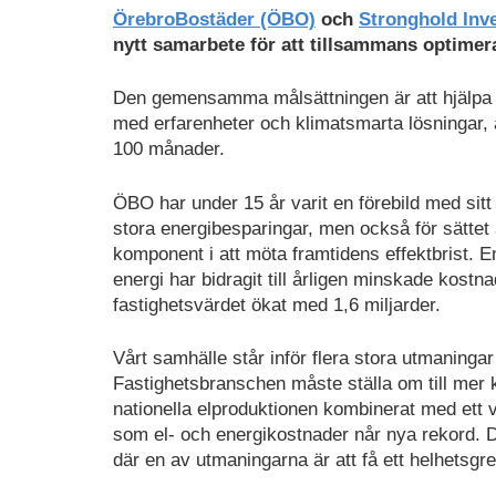
Ladda
ÖrebroBostäder (ÖBO)
och
Stronghold Inve
ned
nytt samarbete för att tillsammans optimera
som
PDF
Den gemensamma målsättningen är att hjälpa 
med erfarenheter och klimatsmarta lösningar, 
100 månader.
ÖBO har under 15 år varit en förebild med sitt 
stora energibesparingar, men också för sättet 
komponent i att möta framtidens effektbrist. E
energi har bidragit till årligen minskade kost
fastighetsvärdet ökat med 1,6 miljarder.
Vårt samhälle står inför flera stora utmaninga
Fastighetsbranschen måste ställa om till mer k
nationella elproduktionen kombinerat med ett v
som el- och energikostnader når nya rekord. D
där en av utmaningarna är att få ett helhetsgr