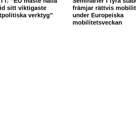
T: ”EU måste hålla
Seminarier i fyra städ
id sitt viktigaste
främjar rättvis mobilit
tpolitiska verktyg”
under Europeiska
mobilitetsveckan