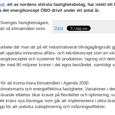
st,
ett av nordens största fastighetsbolag, har inlett ett 
 det energikoncept ÖBO drivit under ett antal år.
Sveriges fastighetsägare,
Dela
att nå klimatmålen inom
arbete där man att på ett industrialiserat tillvägagångssätt gj
att upprätta innovativa affärs- och teknikkoncept som en vik
nergikonceptet och systemet för produktion, lagring och del
nader med 80 miljoner kronor i det egna beståndet, samtidigt 
r för att kunna klara klimatmålen i Agenda 2030.
limatsmarta och energieffektiva fastigheter. Variationer i de
äxande elbehov ökar kravet på flexibilitet och optimering, s
et krävs nya lösningar som går att implementera i olika br
epp för att undvika suboptimering och inlåsningseffekter.