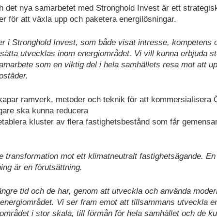
 det nya samarbetet med Stronghold Invest är ett strategisk
er för att växla upp och paketera energilösningar.
r i Stronghold Invest, som både visat intresse, kompetens 
tsätta utvecklas inom energiområdet. Vi vill kunna erbjuda s
 samarbete som en viktig del i hela samhällets resa mot att u
ostäder.
kapar ramverk, metoder och teknik för att kommersialisera
sägare ska kunna reducera
etablera kluster av flera fastighetsbestånd som får gemens
e transformation mot ett klimatneutralt fastighetsägande. En
ing är en förutsättning.
längre tid och de har, genom att utveckla och använda moder
 energiområdet. Vi ser fram emot att tillsammans utveckla e
området i stor skala, till förmån för hela samhället och de k