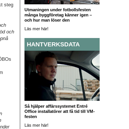
t steg
Utmaningen under fotbollsfesten
många byggföretag känner igen –
och hur man löser den
och
Läs mer här!
töd och
ppnå
HANTVERKSDATA
 ÖBOs
am
Så hjälper affärssystemet Entré
Office installatörer att få tid till VM-
n
festen
n
Läs mer här!
under