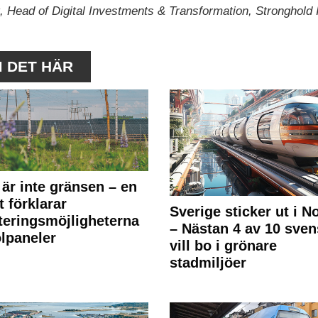
ft, Head of Digital Investments & Transformation, Stronghold 
M DET HÄR
 är inte gränsen – en
t förklarar
Sverige sticker ut i N
teringsmöjligheterna
– Nästan 4 av 10 sven
olpaneler
vill bo i grönare
stadmiljöer