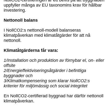
NollCO2-certifieringen är ett bevis på att byggnaden
uppfyller många av EU taxonomins krav för hållbar
investering.
Nettonoll balans
I NollCO2:s nettonoll-modell balanseras
klimatpåverkan med klimatåtgärder för att nå
nettonoll.
Klimatåtgärderna får vara:
1/Installation och produktion av förnybar el, on- eller
offsite
2/Energieffektiviseringsåtgärder i befintliga
byggnader och
3/Klimatkompensering som klarar NollCO2:s
kriterier för miljömässig och social integritet
En NollCO2-certifierad byggnad har därför nettonoll
klimatpåverkan.