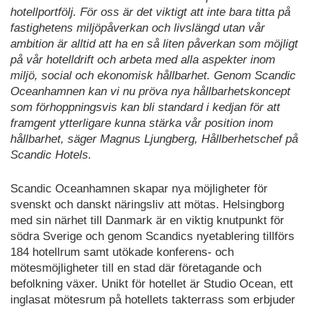
hotellportfölj. För oss är det viktigt att inte bara titta på
fastighetens miljöpåverkan och livslängd utan vår
ambition är alltid att ha en så liten påverkan som möjligt
på vår hotelldrift och arbeta med alla aspekter inom
miljö, social och ekonomisk hållbarhet. Genom Scandic
Oceanhamnen kan vi nu pröva nya hållbarhetskoncept
som förhoppningsvis kan bli standard i kedjan för att
framgent ytterligare kunna stärka vår position inom
hållbarhet, säger Magnus Ljungberg, Hållberhetschef på
Scandic Hotels.
Scandic Oceanhamnen skapar nya möjligheter för
svenskt och danskt näringsliv att mötas. Helsingborg
med sin närhet till Danmark är en viktig knutpunkt för
södra Sverige och genom Scandics nyetablering tillförs
184 hotellrum samt utökade konferens- och
mötesmöjligheter till en stad där företagande och
befolkning växer. Unikt för hotellet är Studio Ocean, ett
inglasat mötesrum på hotellets takterrass som erbjuder