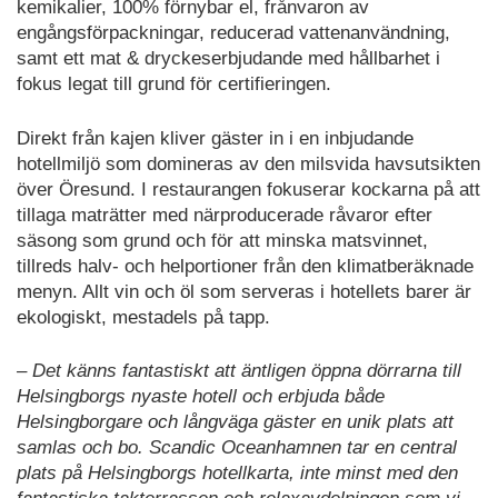
kemikalier, 100% förnybar el, frånvaron av
engångsförpackningar, reducerad vattenanvändning,
samt ett mat & dryckeserbjudande med hållbarhet i
fokus legat till grund för certifieringen.
Direkt från kajen kliver gäster in i en inbjudande
hotellmiljö som domineras av den milsvida havsutsikten
över Öresund. I restaurangen fokuserar kockarna på att
tillaga maträtter med närproducerade råvaror efter
säsong som grund och för att minska matsvinnet,
tillreds halv- och helportioner från den klimatberäknade
menyn. Allt vin och öl som serveras i hotellets barer är
ekologiskt, mestadels på tapp.
– Det känns fantastiskt att äntligen öppna dörrarna till
Helsingborgs nyaste hotell och erbjuda både
Helsingborgare och långväga gäster en unik plats att
samlas och bo. Scandic Oceanhamnen tar en central
plats på Helsingborgs hotellkarta, inte minst med den