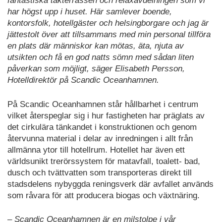
fantastiska takterrassen och relaxavdelningen som vi
har högst upp i huset. Här samlever boende,
kontorsfolk, hotellgäster och helsingborgare och jag är
jättestolt över att tillsammans med min personal tillföra
en plats där människor kan mötas, äta, njuta av
utsikten och få en god natts sömn med sådan liten
påverkan som möjligt, säger Elisabeth Persson,
Hotelldirektör på Scandic Oceanhamnen.
På Scandic Oceanhamnen står hållbarhet i centrum
vilket återspeglar sig i hur fastigheten har präglats av
det cirkulära tänkandet i konstruktionen och genom
återvunna material i delar av inredningen i allt från
allmänna ytor till hotellrum. Hotellet har även ett
världsunikt trerörssystem för matavfall, toalett- bad,
dusch och tvättvatten som transporteras direkt till
stadsdelens nybyggda reningsverk där avfallet används
som råvara för att producera biogas och växtnäring.
– Scandic Oceanhamnen är en milstolpe i vår