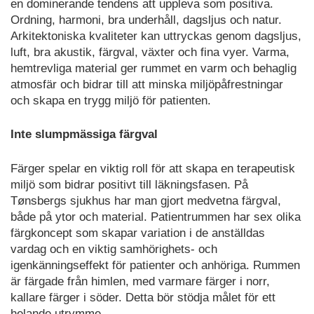
en dominerande tendens att uppleva som positiva.
Ordning, harmoni, bra underhåll, dagsljus och natur.
Arkitektoniska kvaliteter kan uttryckas genom dagsljus,
luft, bra akustik, färgval, växter och fina vyer. Varma,
hemtrevliga material ger rummet en varm och behaglig
atmosfär och bidrar till att minska miljöpåfrestningar
och skapa en trygg miljö för patienten.
Inte slumpmässiga färgval
Färger spelar en viktig roll för att skapa en terapeutisk
miljö som bidrar positivt till läkningsfasen. På
Tønsbergs sjukhus har man gjort medvetna färgval,
både på ytor och material. Patientrummen har sex olika
färgkoncept som skapar variation i de anställdas
vardag och en viktig samhörighets- och
igenkänningseffekt för patienter och anhöriga. Rummen
är färgade från himlen, med varmare färger i norr,
kallare färger i söder. Detta bör stödja målet för ett
helande utrymme.