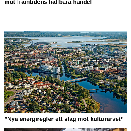
mot framtidens hållbara handel
”Nya energiregler ett slag mot kulturarvet”