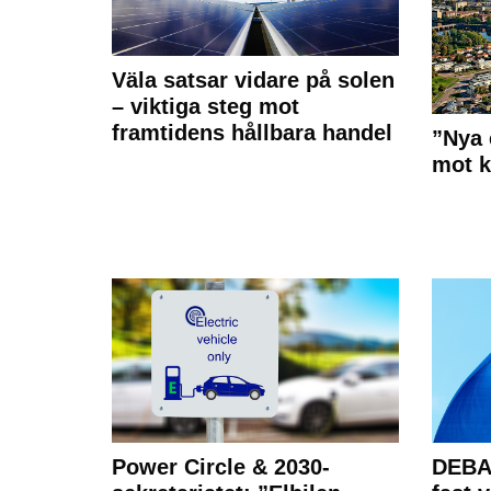
Väla satsar vidare på solen
– viktiga steg mot
framtidens hållbara handel
”Nya 
mot k
Power Circle & 2030-
DEBAT