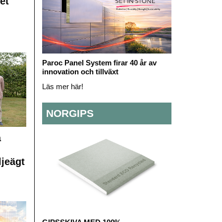
et
Paroc Panel System firar 40 år av
innovation och tillväxt
Läs mer här!
NORGIPS
å
ljeägt