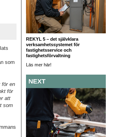
REKYL 5 – det självklara
verksamhetssystemet för
lats
fastighetsservice och
fastighetsförvaltning
tan som
Läs mer här!
NEXT
 för en
kt för
r att
tt som
lsammans