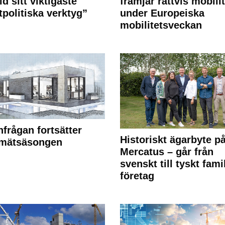
id sitt viktigaste
främjar rättvis mobilit
tpolitiska verktyg”
under Europeiska
mobilitetsveckan
frågan fortsätter
Historiskt ägarbyte p
 mätsäsongen
Mercatus – går från
svenskt till tyskt fami
företag