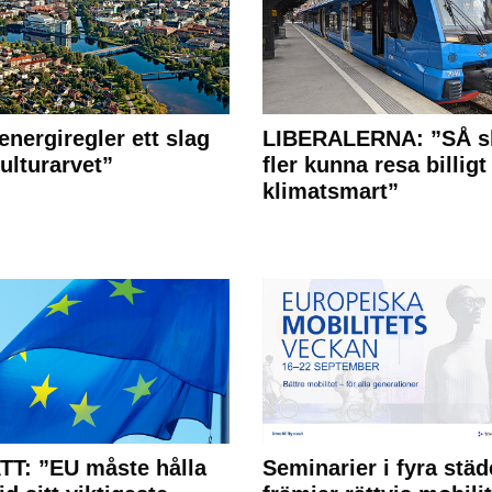
energiregler ett slag
LIBERALERNA: ”SÅ s
ulturarvet”
fler kunna resa billigt
klimatsmart”
T: ”EU måste hålla
Seminarier i fyra städ