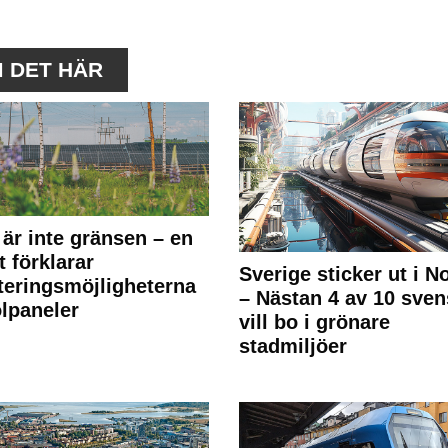
M DET HÄR
 är inte gränsen – en
t förklarar
Sverige sticker ut i N
teringsmöjligheterna
– Nästan 4 av 10 sven
olpaneler
vill bo i grönare
stadmiljöer