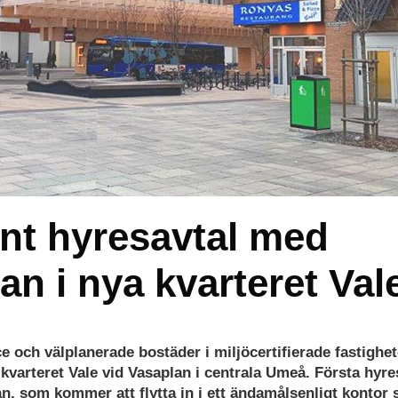
önt hyresavtal med
n i nya kvarteret Val
ce och välplanerade bostäder i miljöcertifierade fastighet
 kvarteret Vale vid Vasaplan i centrala Umeå. Första hyr
san, som kommer att flytta in i ett ändamålsenligt kontor