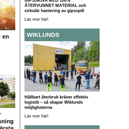
GIPSSKIVA MED 100%
ÅTERVUNNET MATERIAL och
cirkulär hantering av gipsspill
Läs mer här!
WIKLUNDS
r en
Hållbart återbruk kräver effektiv
logistik – så skapar Wiklunds
möjligheterna
r
Läs mer här!
sning
ärsta