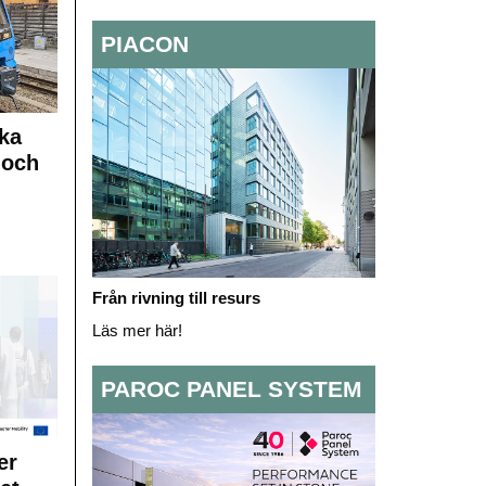
PIACON
ka
 och
Från rivning till resurs
Läs mer här!
PAROC PANEL SYSTEM
er