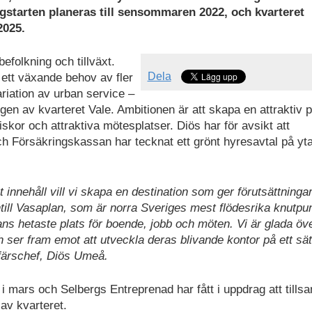
starten planeras till sensommaren 2022, och kvarteret
2025.
folkning och tillväxt.
Dela
 ett växande behov av fler
riation av urban service –
gen av kvarteret Vale. Ambitionen är att skapa en attraktiv p
iskor och attraktiva mötesplatser. Diös har för avsikt att
och Försäkringskassan har tecknat ett grönt hyresavtal på y
innehåll vill vi skapa en destination som ger förutsättningar
 intill Vasaplan, som är norra Sveriges mest flödesrika knutpun
stans hetaste plats för boende, jobb och möten. Vi är glada öve
h ser fram emot att utveckla deras blivande kontor på ett sä
färschef, Diös Umeå.
t i mars och Selbergs Entreprenad har fått i uppdrag att til
av kvarteret.