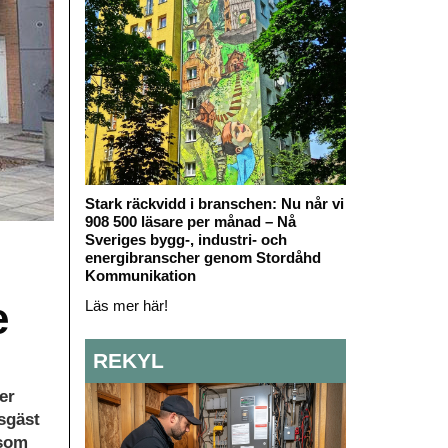
Stark räckvidd i branschen: Nu når vi
908 500 läsare per månad – Nå
Sveriges bygg-, industri- och
energibranscher genom Stordåhd
Kommunikation
e
Läs mer här!
REKYL
er
esgäst
 som