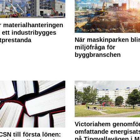
r materialhanteringen
 ett industribygges
När maskinparken bli
tprestanda
miljöfråga för
byggbranschen
Victoriahem genomfö
omfattande energisat
CSN till första lönen:
på Tingvallavägen i M