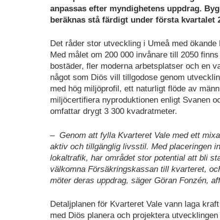
anpassas efter myndighetens uppdrag. Bygg
beräknas stå färdigt under första kvartalet 
Det råder stor utveckling i Umeå med ökande be
Med målet om 200 000 invånare till 2050 finns
bostäder, fler moderna arbetsplatser och en va
något som Diös vill tillgodose genom utvecklin
med hög miljöprofil, ett naturligt flöde av männ
miljöcertifiera nyproduktionen enligt Svanen 
omfattar drygt 3 300 kvadratmeter.
– Genom att fylla Kvarteret Vale med ett mixat 
aktiv och tillgänglig livsstil. Med placeringen
lokaltrafik, har området stor potential att bli 
välkomna Försäkringskassan till kvarteret, oc
möter deras uppdrag, säger Göran Fonzén, af
Detaljplanen för Kvarteret Vale vann laga kraf
med Diös planera och projektera utvecklingen 