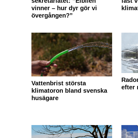
sekretariatet: ”Elbilen
fast v
vinner – hur dyr gör vi
klima
övergången?”
Radon
Vattenbrist största
efter
klimatoron bland svenska
husägare