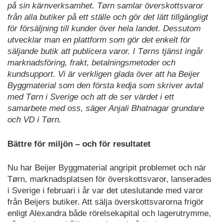
på sin kärnverksamhet. Tørn samlar överskottsvaror
från alla butiker på ett ställe och gör det lätt tillgängligt
för försäljning till kunder över hela landet. Dessutom
utvecklar man en plattform som gör det enkelt för
säljande butik att publicera varor. I Tørns tjänst ingår
marknadsföring, frakt, betalningsmetoder och
kundsupport. Vi är verkligen glada över att ha Beijer
Byggmaterial som den första kedja som skriver avtal
med Tørn i Sverige och att de ser värdet i ett
samarbete med oss, säger Anjali Bhatnagar grundare
och VD i Tørn.
Bättre för miljön – och för resultatet
Nu har Beijer Byggmaterial angripit problemet och när
Tørn, marknadsplatsen för överskottsvaror, lanserades
i Sverige i februari i år var det uteslutande med varor
från Beijers butiker. Att sälja överskottsvarorna frigör
enligt Alexandra både rörelsekapital och lagerutrymme,