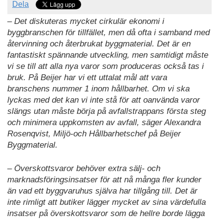
Dela
– Det diskuteras mycket cirkulär ekonomi i
byggbranschen för tillfället, men då ofta i samband med
återvinning och återbrukat byggmaterial. Det är en
fantastiskt spännande utveckling, men samtidigt måste
vi se till att alla nya varor som produceras också tas i
bruk. På Beijer har vi ett uttalat mål att vara
branschens nummer 1 inom hållbarhet. Om vi ska
lyckas med det kan vi inte stå för att oanvända varor
slängs utan måste börja på avfallstrappans första steg
och minimera uppkomsten av avfall, säger Alexandra
Rosenqvist, Miljö-och Hållbarhetschef på Beijer
Byggmaterial.
– Överskottsvaror behöver extra sälj- och
marknadsföringsinsatser för att nå många fler kunder
än vad ett byggvaruhus själva har tillgång till. Det är
inte rimligt att butiker lägger mycket av sina värdefulla
insatser på överskottsvaror som de hellre borde lägga