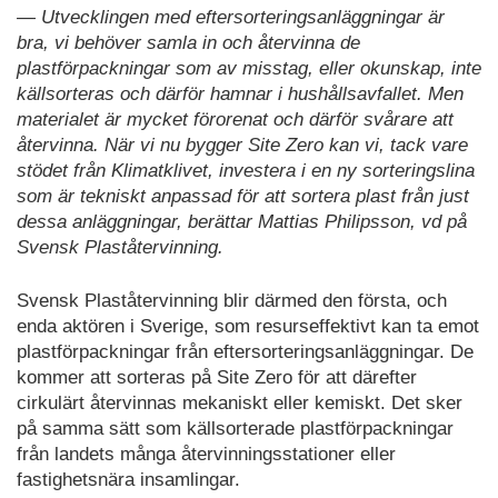
— Utvecklingen med eftersorteringsanläggningar är
bra, vi behöver samla in och återvinna de
plastförpackningar som av misstag, eller okunskap, inte
källsorteras och därför hamnar i hushållsavfallet. Men
materialet är mycket förorenat och därför svårare att
återvinna. När vi nu bygger Site Zero kan vi, tack vare
stödet från Klimatklivet, investera i en ny sorteringslina
som är tekniskt anpassad för att sortera plast från just
dessa anläggningar, berättar Mattias Philipsson, vd på
Svensk Plaståtervinning.
Svensk Plaståtervinning blir därmed den första, och
enda aktören i Sverige, som resurseffektivt kan ta emot
plastförpackningar från eftersorteringsanläggningar. De
kommer att sorteras på Site Zero för att därefter
cirkulärt återvinnas mekaniskt eller kemiskt. Det sker
på samma sätt som källsorterade plastförpackningar
från landets många återvinningsstationer eller
fastighetsnära insamlingar.