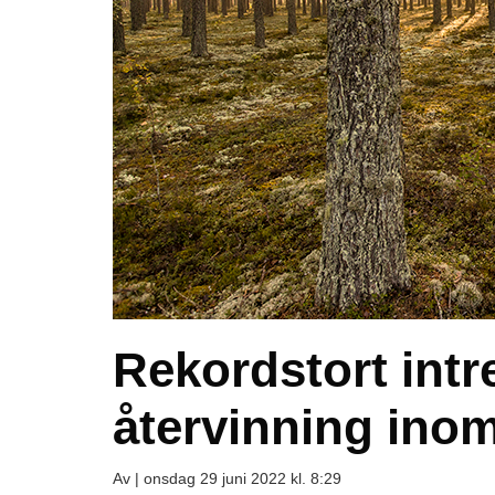
Rekordstort intre
återvinning inom
Av |
onsdag 29 juni 2022 kl. 8:29