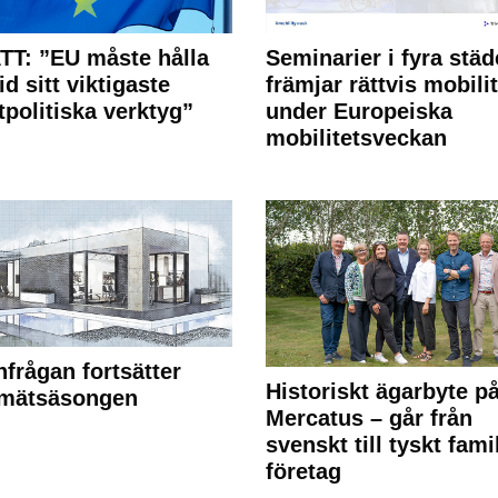
T: ”EU måste hålla
Seminarier i fyra städ
id sitt viktigaste
främjar rättvis mobilit
tpolitiska verktyg”
under Europeiska
mobilitetsveckan
frågan fortsätter
Historiskt ägarbyte p
 mätsäsongen
Mercatus – går från
svenskt till tyskt fami
företag