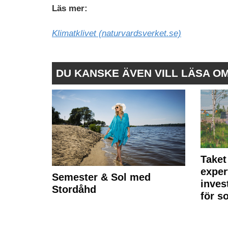
Läs mer:
Klimatklivet (naturvardsverket.se)
DU KANSKE ÄVEN VILL LÄSA O
Taket
exper
Semester & Sol med
inves
Stordåhd
för s