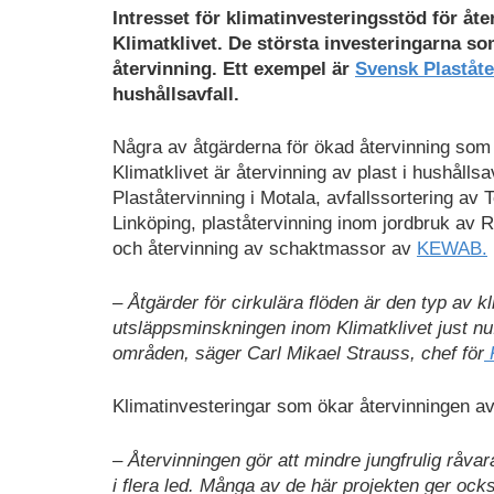
Intresset för klimatinvesteringsstöd för åte
Klimatklivet. De största investeringarna s
återvinning. Ett exempel är
Svensk Plaståte
hushållsavfall.
Några av åtgärderna för ökad återvinning som 
Klimatklivet är återvinning av plast i hushålls
Plaståtervinning i Motala, avfallssortering av 
Linköping, plaståtervinning inom jordbruk av R
och återvinning av schaktmassor av
KEWAB.
– Åtgärder för cirkulära flöden är den typ av 
utsläppsminskningen inom Klimatklivet just nu.
områden, säger Carl Mikael Strauss, chef för
K
Klimatinvesteringar som ökar återvinningen av
– Återvinningen gör att mindre jungfrulig råv
i flera led. Många av de här projekten ger också