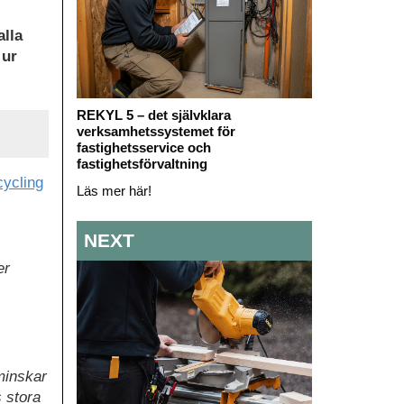
alla
 ur
REKYL 5 – det självklara
verksamhetssystemet för
fastighetsservice och
fastighetsförvaltning
ycling
Läs mer här!
NEXT
er
minskar
s stora