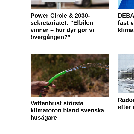
Power Circle & 2030-
DEBAT
sekretariatet: ”Elbilen
fast v
vinner – hur dyr gör vi
klima
övergången?”
Radon
Vattenbrist största
efter
klimatoron bland svenska
husägare