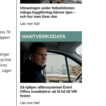
Utmaningen under fotbollsfesten
många byggföretag känner igen –
och hur man löser den
Läs mer här!
inna 79
HANTVERKSDATA
läppen
ningar
 mycket
ivet,
, säger
Så hjälper affärssystemet Entré
Office installatörer att få tid till VM-
festen
Läs mer här!