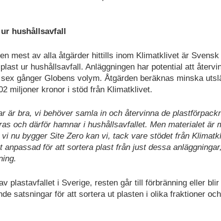
 ur hushållsavfall
 mest av alla åtgärder hittills inom Klimatklivet är Svensk
 plast ur hushållsavfall. Anläggningen har potential att återv
fär sex gånger Globens volym. Åtgärden beräknas minska uts
 miljoner kronor i stöd från Klimatklivet.
r är bra, vi behöver samla in och återvinna de plastförpack
ras och därför hamnar i hushållsavfallet. Men materialet är
 vi nu bygger Site Zero kan vi, tack vare stödet från Klimatkl
t anpassad för att sortera plast från just dessa anläggningar
ning.
plastavfallet i Sverige, resten går till förbränning eller blir
e satsningar för att sortera ut plasten i olika fraktioner och