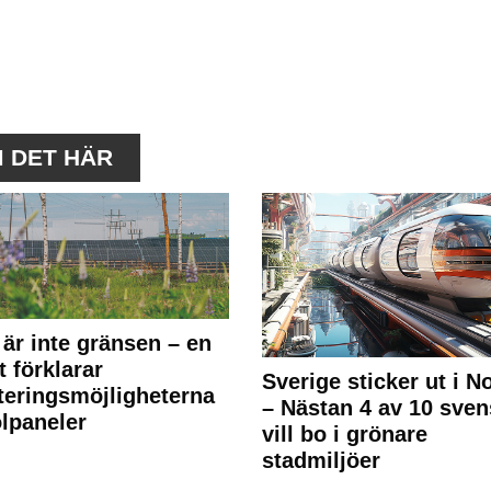
M DET HÄR
 är inte gränsen – en
t förklarar
Sverige sticker ut i N
teringsmöjligheterna
– Nästan 4 av 10 sven
olpaneler
vill bo i grönare
stadmiljöer