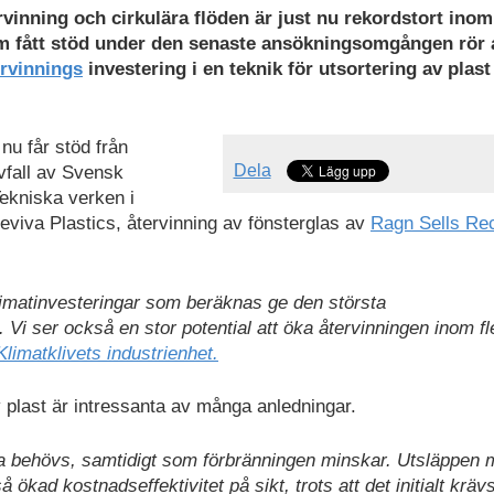
rvinning och cirkulära flöden är just nu rekordstort inom
om fått stöd under den senaste ansökningsomgången rör 
rvinnings
investering i en teknik för utsortering av plast
nu får stöd från
Dela
avfall av Svensk
Tekniska verken i
eviva Plastics, återvinning av fönsterglas av
Ragn Sells Rec
klimatinvesteringar som beräknas ge den största
 Vi ser också en stor potential att öka återvinningen inom fl
limatklivets industrienhet.
 plast är intressanta av många anledningar.
ara behövs, samtidigt som förbränningen minskar. Utsläppen 
 ökad kostnadseffektivitet på sikt, trots att det initialt kräv