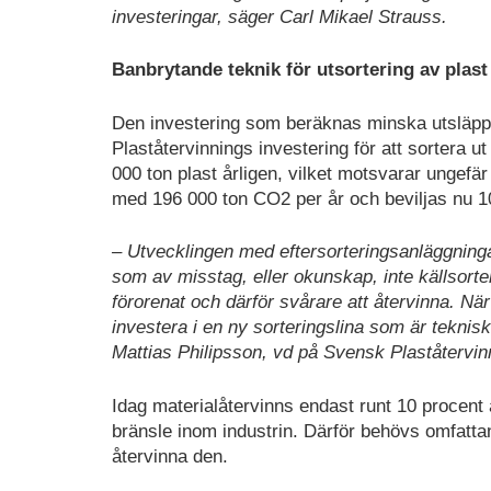
investeringar, säger Carl Mikael Strauss.
Banbrytande teknik för utsortering av plast
Den investering som beräknas minska utsläppen
Plaståtervinnings investering för att sortera ut
000 ton plast årligen, vilket motsvarar unge
med 196 000 ton CO2 per år och beviljas nu 102
– Utvecklingen med eftersorteringsanläggninga
som av misstag, eller okunskap, inte källsorte
förorenat och därför svårare att återvinna. När
investera i en ny sorteringslina som är teknisk
Mattias Philipsson, vd på Svensk Plaståtervin
Idag materialåtervinns endast runt 10 procent av 
bränsle inom industrin. Därför behövs omfattand
återvinna den.