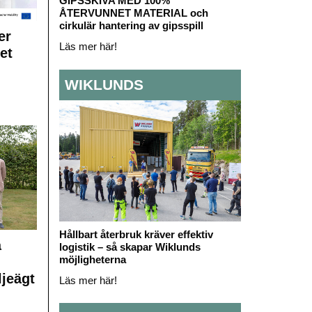
GIPSSKIVA MED 100%
ÅTERVUNNET MATERIAL och
cirkulär hantering av gipsspill
er
Läs mer här!
et
WIKLUNDS
Hållbart återbruk kräver effektiv
å
logistik – så skapar Wiklunds
möjligheterna
ljeägt
Läs mer här!