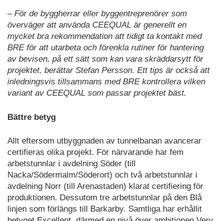
– För de byggherrar eller byggentreprenörer som
överväger att använda CEEQUAL är generellt en
mycket bra rekommendation att tidigt ta kontakt med
BRE för att utarbeta och förenkla rutiner för hantering
av bevisen, på ett sätt som kan vara skräddarsytt för
projektet, berättar Stefan Persson. Ett tips är också att
inledningsvis tillsammans med BRE kontrollera vilken
variant av CEEQUAL som passar projektet bäst.
Bättre betyg
Allt eftersom utbyggnaden av tunnelbanan avancerar
certifieras olika projekt. För närvarande har fem
arbetstunnlar i avdelning Söder (till
Nacka/Södermalm/Söderort) och två arbetstunnlar i
avdelning Norr (till Arenastaden) klarat certifiering för
produktionen. Dessutom tre arbetstunnlar på den Blå
linjen som förlängs till Barkarby. Samtliga har erhållit
betyget Excellent, därmed en nivå över ambitionen Very