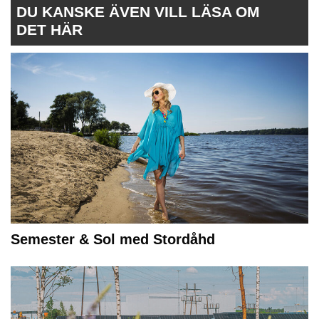
DU KANSKE ÄVEN VILL LÄSA OM
DET HÄR
Semester & Sol med Stordåhd