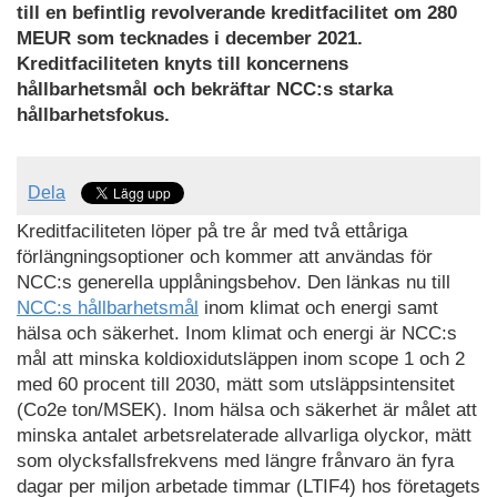
till en befintlig revolverande kreditfacilitet om 280
MEUR som tecknades i december 2021.
Kreditfaciliteten knyts till koncernens
hållbarhetsmål och bekräftar NCC:s starka
hållbarhetsfokus.
Dela
Kreditfaciliteten löper på tre år med två ettåriga
förlängningsoptioner och kommer att användas för
NCC:s generella upplåningsbehov. Den länkas nu till
NCC:s hållbarhetsmål
inom klimat och energi samt
hälsa och säkerhet. Inom klimat och energi är NCC:s
mål att minska koldioxidutsläppen inom scope 1 och 2
med 60 procent till 2030, mätt som utsläppsintensitet
(Co2e ton/MSEK). Inom hälsa och säkerhet är målet att
minska antalet arbetsrelaterade allvarliga olyckor, mätt
som olycksfallsfrekvens med längre frånvaro än fyra
dagar per miljon arbetade timmar (LTIF4) hos företagets