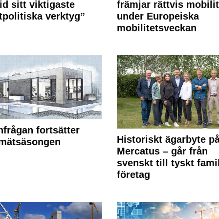
id sitt viktigaste
främjar rättvis mobilit
tpolitiska verktyg”
under Europeiska
mobilitetsveckan
frågan fortsätter
Historiskt ägarbyte p
 mätsäsongen
Mercatus – går från
svenskt till tyskt fami
företag