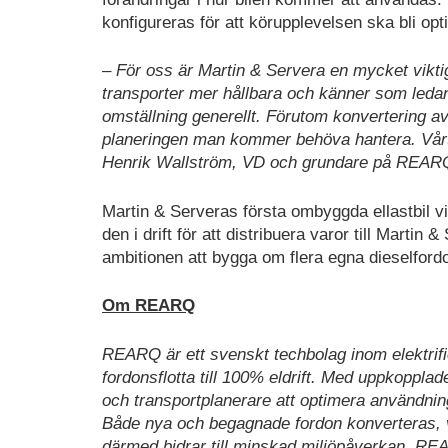
konfigureras för att körupplevelsen ska bli opt
– För oss är Martin & Servera en mycket viktig
transporter mer hållbara och känner som ledan
omställning generellt. Förutom konvertering av
planeringen man kommer behöva hantera. Vårt 
Henrik Wallström, VD och grundare på REAR
Martin & Serveras första ombyggda ellastbil v
den i drift för att distribuera varor till Mart
ambitionen att bygga om flera egna dieselfordon
Om REARQ
REARQ är ett svenskt techbolag inom elektrifier
fordonsflotta till 100% eldrift. Med uppkoppla
och transportplanerare att optimera användnin
Både nya och begagnade fordon konverteras, vi
därmed bidrar till minskad miljöpåverkan. RE