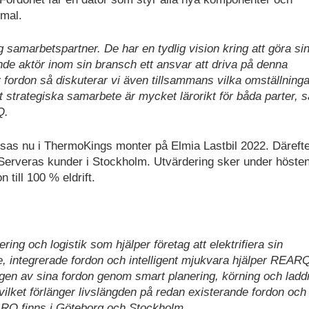
imal.
 samarbetspartner. De har en tydlig vision kring att göra si
de aktör inom sin bransch ett ansvar att driva på denna
 fordon så diskuterar vi även tillsammans vilka omställninga
strategiska samarbete är mycket lärorikt för båda parter, 
Q.
isas nu i ThermoKings monter på Elmia Lastbil 2022. Därefte
in & Serveras kunder i Stockholm. Utvärdering sker under höst
 till 100 % eldrift.
ing och logistik som hjälper företag att elektrifiera sin
de, integrerade fordon och intelligent mjukvara hjälper REAR
gen av sina fordon genom smart planering, körning och ladd
lket förlänger livslängden på redan existerande fordon och
ARQ finns i Göteborg och Stockholm.