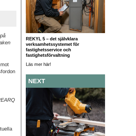
 på
REKYL 5 – det självklara
saken
verksamhetssystemet för
fastighetsservice och
fastighetsförvaltning
 mot
Läs mer här!
sfordon
NEXT
. REARQ
tuella