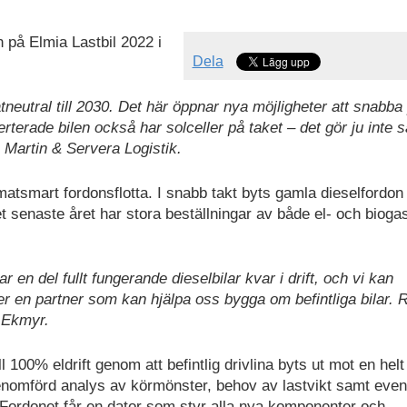
 på Elmia Lastbil 2022 i
Dela
neutral till 2030. Det här öppnar nya möjligheter att snabba
erterade bilen också har solceller på taket – det gör ju inte 
Martin & Servera Logistik.
atsmart fordonsflotta. I snabb takt byts gamla dieselfordon
 senaste året har stora beställningar av både el- och bioga
r en del fullt fungerande dieselbilar kvar i drift, och vi kan
efter en partner som kan hjälpa oss bygga om befintliga bilar
 Ekmyr.
l 100% eldrift genom att befintlig drivlina byts ut mot en helt
 genomförd analys av körmönster, behov av lastvikt samt even
 Fordonet får en dator som styr alla nya komponenter och