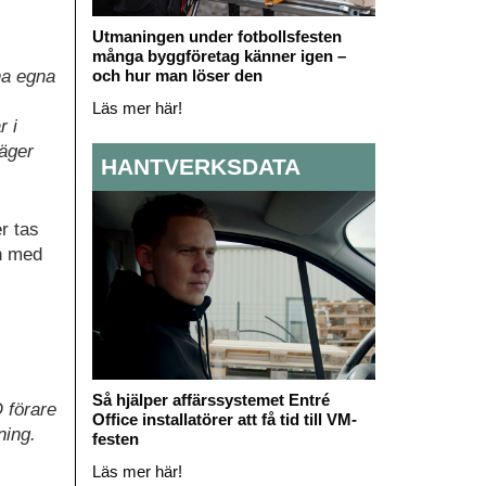
Utmaningen under fotbollsfesten
många byggföretag känner igen –
och hur man löser den
na egna
Läs mer här!
r i
säger
HANTVERKSDATA
r tas
en med
Så hjälper affärssystemet Entré
Q förare
Office installatörer att få tid till VM-
ning.
festen
Läs mer här!