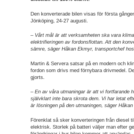
Den konverterade bilen visas för första gången
Jönköping, 24-27 augusti.
– Vårt mål är att verksamheten ska vara klimat
elektrifieringen av fordonsflottan. Att den konv
sämre, säger Håkan Ekmyr, transportchef hos 
Martin & Servera satsar på en modern och klim
fordon som drivs med förnybara drivmedel. Det
gjorts.
– En av våra utmaningar är att vi fortfarande ha
självklart inte bara skrota dem. Vi har letat 
är lösningen på den utmaningen, säger Håkan
Förenklat så sker konverteringen från diesel til
elektrisk. Storlek på batteri väljer man efter
förändringar i hur bilen kommer att användas.