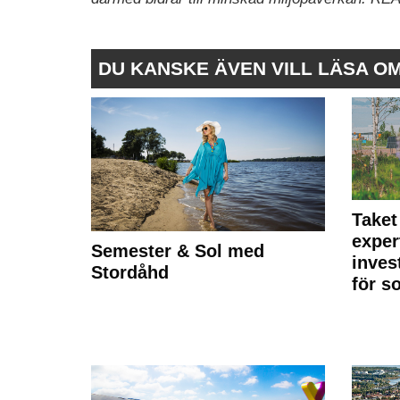
DU KANSKE ÄVEN VILL LÄSA O
Taket
exper
Semester & Sol med
inves
Stordåhd
för s