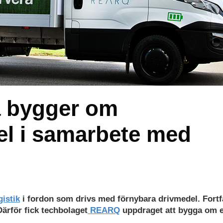
a bygger om
 el i samarbete med
istik
i fordon som drivs med förnybara drivmedel. Fort
Därför fick techbolaget
REARQ
uppdraget att bygga om 