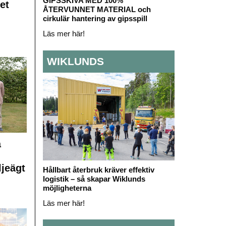
GIPSSKIVA MED 100%
et
ÅTERVUNNET MATERIAL och
cirkulär hantering av gipsspill
Läs mer här!
WIKLUNDS
å
ljeägt
Hållbart återbruk kräver effektiv
logistik – så skapar Wiklunds
möjligheterna
Läs mer här!