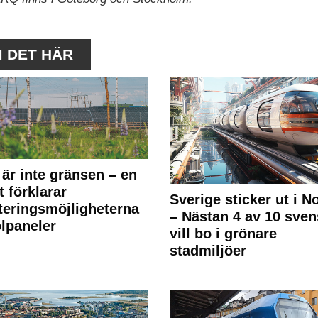
M DET HÄR
 är inte gränsen – en
t förklarar
Sverige sticker ut i N
teringsmöjligheterna
– Nästan 4 av 10 sven
olpaneler
vill bo i grönare
stadmiljöer