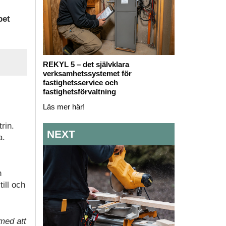
pet
REKYL 5 – det självklara
verksamhetssystemet för
fastighetsservice och
fastighetsförvaltning
Läs mer här!
rin.
NEXT
a.
n
ill och
med att