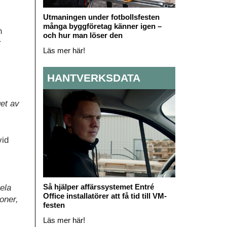
Utmaningen under fotbollsfesten
många byggföretag känner igen –
n
och hur man löser den
r
Läs mer här!
HANTVERKSDATA
get av
vid
Så hjälper affärssystemet Entré
ela
Office installatörer att få tid till VM-
oner,
festen
Läs mer här!