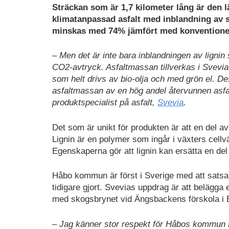
Sträckan som är 1,7 kilometer lång är den l
klimatanpassad asfalt med inblandning av s
minskas med 74% jämfört med konventionell 
– Men det är inte bara inblandningen av lignin
CO2-avtryck. Asfaltmassan tillverkas i Svevia
som helt drivs av bio-olja och med grön el. D
asfaltmassan av en hög andel återvunnen asfal
produktspecialist på asfalt,
Svevia
.
Det som är unikt för produkten är att en del av
Lignin är en polymer som ingår i växters cell
Egenskaperna gör att lignin kan ersätta en del
Håbo kommun är först i Sverige med att satsa
tidigare gjort. Svevias uppdrag är att belägga 
med skogsbrynet vid Ängsbackens förskola i B
– Jag känner stor respekt för Håbos kommun fö