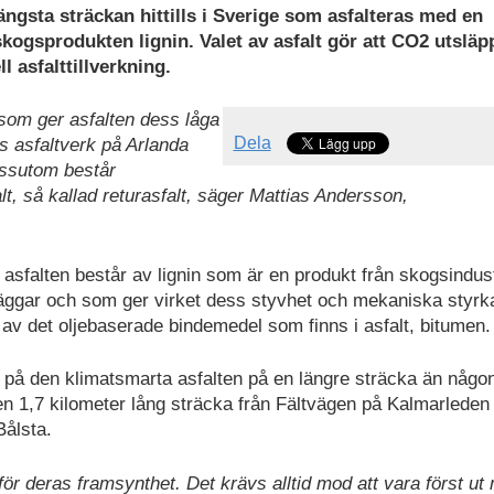
ängsta sträckan hittills i Sverige som asfalteras med en
kogsprodukten lignin. Valet av asfalt gör att CO2 utsläp
asfalttillverkning.
 som ger asfalten dess låga
Dela
s asfaltverk på Arlanda
essutom består
t, så kallad returasfalt, säger Mattias Andersson,
 asfalten består av lignin som är en produkt från skogsindust
väggar och som ger virket dess styvhet och mekaniska styrk
 av det oljebaserade bindemedel som finns i asfalt, bitumen.
 på den klimatsmarta asfalten på en längre sträcka än någo
en 1,7 kilometer lång sträcka från Fältvägen på Kalmarleden t
ålsta.
r deras framsynthet. Det krävs alltid mod att vara först ut 