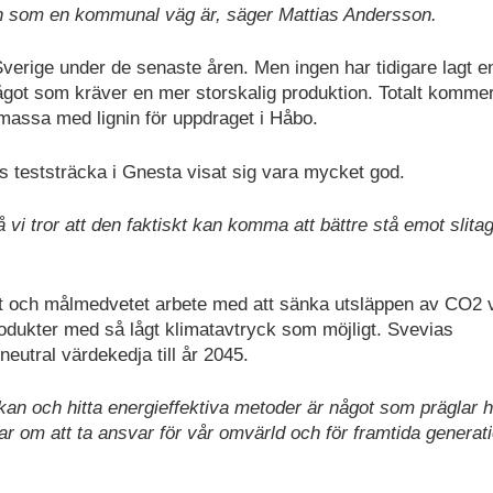
ion som en kommunal väg är, säger Mattias Andersson.
 Sverige under de senaste åren. Men ingen har tidigare lagt e
got som kräver en mer storskalig produktion. Totalt komme
massa med lignin för uppdraget i Håbo.
s teststräcka i Gnesta visat sig vara mycket god.
 vi tror att den faktiskt kan komma att bättre stå emot slita
igt och målmedvetet arbete med att sänka utsläppen av CO2 
produkter med så lågt klimatavtryck som möjligt. Svevias
neutral värdekedja till år 2045.
an och hitta energieffektiva metoder är något som präglar h
r om att ta ansvar för vår omvärld och för framtida generati