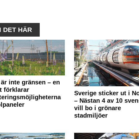
M DET HÄR
 är inte gränsen – en
t förklarar
Sverige sticker ut i N
teringsmöjligheterna
– Nästan 4 av 10 sven
olpaneler
vill bo i grönare
stadmiljöer