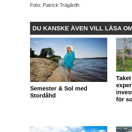
Foto: Patrick Trägårdh
DU KANSKE ÄVEN VILL LÄSA O
Taket
exper
Semester & Sol med
inves
Stordåhd
för s