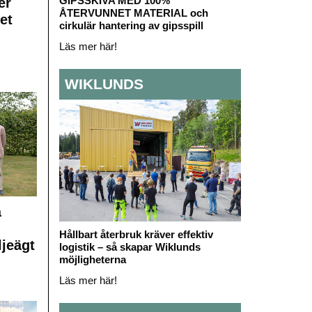
GIPSSKIVA MED 100%
er
ÅTERVUNNET MATERIAL och
et
cirkulär hantering av gipsspill
Läs mer här!
WIKLUNDS
å
Hållbart återbruk kräver effektiv
ljeägt
logistik – så skapar Wiklunds
möjligheterna
Läs mer här!