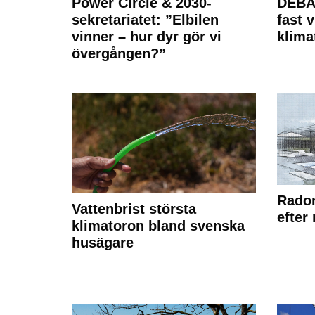
Power Circle & 2030-
DEBAT
sekretariatet: ”Elbilen
fast v
vinner – hur dyr gör vi
klima
övergången?”
Radon
Vattenbrist största
efter
klimatoron bland svenska
husägare