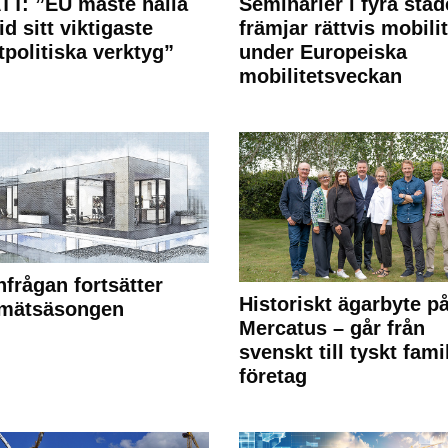
T: ”EU måste hålla
Seminarier i fyra städ
id sitt viktigaste
främjar rättvis mobilit
tpolitiska verktyg”
under Europeiska
mobilitetsveckan
frågan fortsätter
Historiskt ägarbyte p
 mätsäsongen
Mercatus – går från
svenskt till tyskt fami
företag