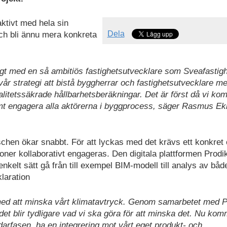
ktivt med hela sin
Dela
och bli ännu mera konkreta
tigt med en så ambitiös fastighetsutvecklare som Sveafastigh
vår strategi att bistå byggherrar och fastighetsutvecklare med
litetssäkrade hållbarhetsberäkningar. Det är först då vi ko
amt engagera alla aktörerna i byggprocess, säger Rasmus Ek
schen ökar snabbt. För att lyckas med det krävs ett konkret
oner kollaborativt engageras. Den digitala plattformen Prodik
t enkelt sätt gå från till exempel BIM-modell till analys av båd
klaration
t med att minska vårt klimatavtryck. Genom samarbetet med P
 det blir tydligare vad vi ska göra för att minska det. Nu kom
ändarfasen, ha en integrering mot vårt eget produkt- och