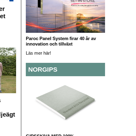
er
et
Paroc Panel System firar 40 år av
innovation och tillväxt
Läs mer här!
NORGIPS
å
ljeägt