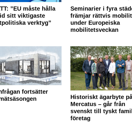
T: ”EU måste hålla
Seminarier i fyra städ
id sitt viktigaste
främjar rättvis mobilit
tpolitiska verktyg”
under Europeiska
mobilitetsveckan
frågan fortsätter
Historiskt ägarbyte p
 mätsäsongen
Mercatus – går från
svenskt till tyskt fami
företag