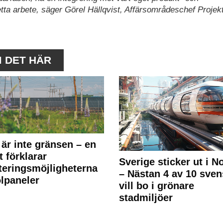
etta arbete, säger Görel Hällqvist, Affärsområdeschef Projekt
M DET HÄR
 är inte gränsen – en
t förklarar
Sverige sticker ut i N
teringsmöjligheterna
– Nästan 4 av 10 sven
olpaneler
vill bo i grönare
stadmiljöer