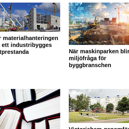
r materialhanteringen
 ett industribygges
När maskinparken bli
tprestanda
miljöfråga för
byggbranschen