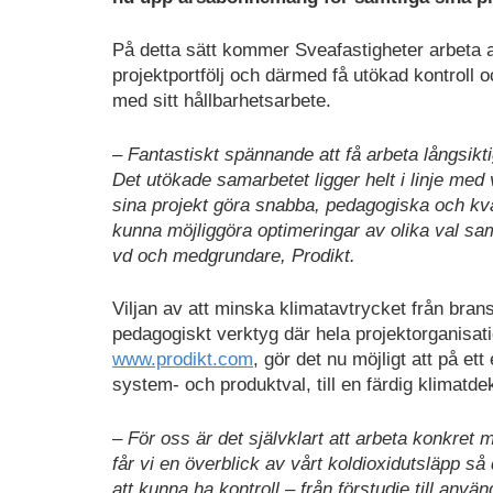
På detta sätt kommer Sveafastigheter arbeta a
projektportfölj och därmed få utökad kontroll 
med sitt hållbarhetsarbete.
–
Fantastiskt spännande att få arbeta långsik
Det utökade samarbetet ligger helt i linje med 
sina projekt göra snabba, pedagogiska och kva
kunna möjliggöra optimeringar av olika val s
vd och medgrundare, Prodikt.
Viljan av att minska klimatavtrycket från bran
pedagogiskt verktyg där hela projektorganisati
www.prodikt.com
, gör det nu möjligt att på et
system- och produktval, till en färdig klimatde
–
För oss är det självklart att arbeta konkre
får vi en överblick av vårt koldioxidutsläpp så
att kunna ha kontroll – från förstudie till anv