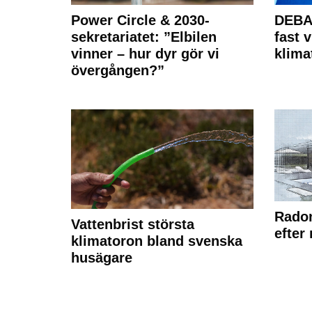
Power Circle & 2030-
DEBAT
sekretariatet: ”Elbilen
fast v
vinner – hur dyr gör vi
klima
övergången?”
Radon
Vattenbrist största
efter
klimatoron bland svenska
husägare