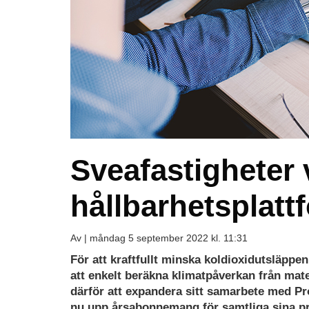
Sveafastigheter 
hållbarhetsplatt
Av |
måndag 5 september 2022 kl. 11:31
För att kraftfullt minska koldioxidutsläppe
att enkelt beräkna klimatpåverkan från mat
därför att expandera sitt samarbete med Pro
nu upp årsabonnemang för samtliga sina pr