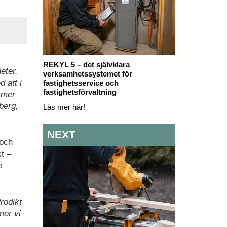
REKYL 5 – det självklara
eter.
verksamhetssystemet för
 att i
fastighetsservice och
fastighetsförvaltning
mmer
berg,
Läs mer här!
NEXT
 och
t –
e
rodikt
mer vi