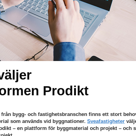
väljer
formen Prodikt
n från bygg- och fastighetsbranschen finns ett stort beho
erial som används vid byggnationer.
Sveafastigheter
välj
dikt – en plattform för byggmaterial och projekt – och s
ojekt.