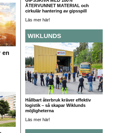
GIPSSKIVA MED 100%
ÅTERVUNNET MATERIAL och
cirkulär hantering av gipsspill
Läs mer här!
WIKLUNDS
r en
Hållbart återbruk kräver effektiv
logistik – så skapar Wiklunds
möjligheterna
Läs mer här!