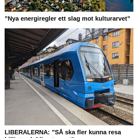
”Nya energiregler ett slag mot kulturarvet”
LIBERALERNA: ”SÅ ska fler kunna resa