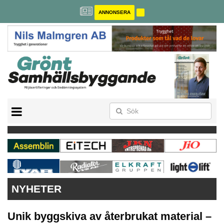
ANNONSERA
BREEAM-SE
MILJÖBYGGNAD
NOLLCO2
CITYLAB
GREENBUILDING
ANNONSERA
NYHETER
Unik byggskiva av återbrukat material –