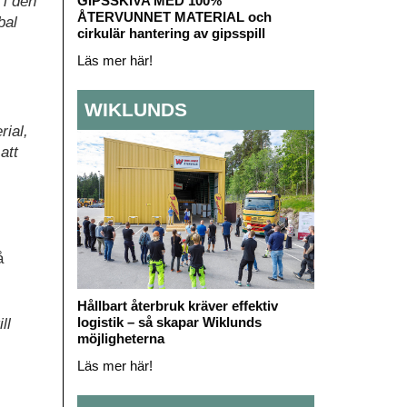
 i den
GIPSSKIVA MED 100%
ÅTERVUNNET MATERIAL och
bal
cirkulär hantering av gipsspill
Läs mer här!
WIKLUNDS
rial,
att
å
Hållbart återbruk kräver effektiv
logistik – så skapar Wiklunds
ll
möjligheterna
Läs mer här!