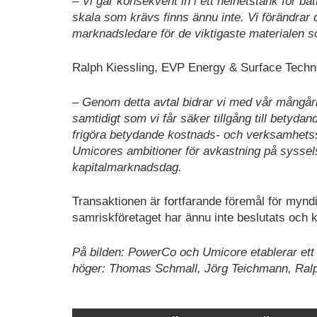
– Vi går konsekvent in i ett helhetstänk för ba
skala som krävs finns ännu inte. Vi förändra
marknadsledare för de viktigaste materialen s
Ralph Kiessling, EVP Energy & Surface Techn
– Genom detta avtal bidrar vi med vår mångåri
samtidigt som vi får säker tillgång till bety
frigöra betydande kostnads- och verksamhetssy
Umicores ambitioner för avkastning på syssels
kapitalmarknadsdag.
Transaktionen är fortfarande föremål för myn
samriskföretaget har ännu inte beslutats och k
På bilden: PowerCo och Umicore etablerar ett s
höger: Thomas Schmall, Jörg Teichmann, Ralp