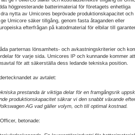
da högpresterande batterimaterial för företagets enhetliga
n dra nytta av Umicores beprövade produktionskapacitet och
tt ge Umicore säker tillgång, genom fasta åtaganden eller
uropeiska efterfrågan på katodmaterial för elbilar till garante
 båda parternas lönsamhets- och avkastningskriterier och k
fördelar för varje sida. Umicores IP och kunnande kommer at
nsavtal för att säkerställa dess ledande tekniska position.
rtecknandet av avtalet:
tekniska prestanda är viktiga delar för en framgångsrik uppsk
nde produktionskapacitet säkrar vi den snabbt växande efte
Volkswagen AG vad gäller volym, och till optimal kostnad.
fficer, betonade: