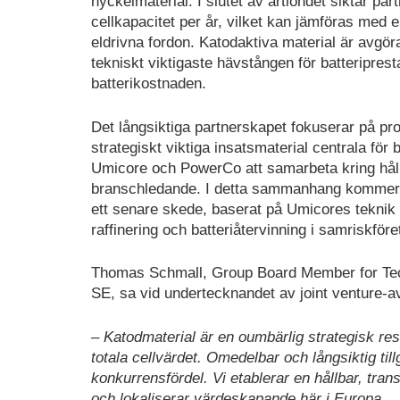
nyckelmaterial. I slutet av årtiondet siktar p
cellkapacitet per år, vilket kan jämföras med e
eldrivna fordon. Katodaktiva material är avgör
tekniskt viktigaste hävstången för batteriprest
batterikostnaden.
Det långsiktiga partnerskapet fokuserar på pro
strategiskt viktiga insatsmaterial centrala för
Umicore och PowerCo att samarbeta kring håll
branschledande. I detta sammanhang kommer Umi
ett senare skede, baserat på Umicores teknik 
raffinering och batteriåtervinning i samriskföre
Thomas Schmall, Group Board Member for Tec
SE, sa vid undertecknandet av joint venture-av
– Katodmaterial är en oumbärlig strategisk res
totala cellvärdet. Omedelbar och långsiktig til
konkurrensfördel. Vi etablerar en hållbar, tr
och lokaliserar värdeskapande här i Europa.