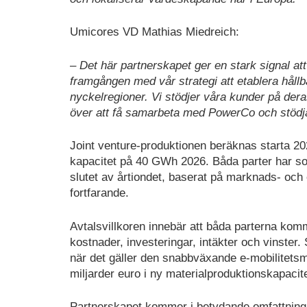
Umicores VD Mathias Miedreich:
– Det här partnerskapet ger en stark signal at
framgången med vår strategi att etablera hållbar
nyckelregioner. Vi stödjer våra kunder på dera
över att få samarbeta med PowerCo och stödja
Joint venture-produktionen beräknas starta 202
kapacitet på 40 GWh 2026. Båda parter har som
slutet av årtiondet, baserat på marknads- och
fortfarande.
Avtalsvillkoren innebär att båda parterna kom
kostnader, investeringar, intäkter och vinster
när det gäller den snabbväxande e-mobilitetsm
miljarder euro i ny materialproduktionskapacite
Partnerskapet kommer i betydande omfattning a