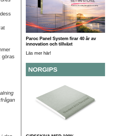
 dess
rat
Paroc Panel System firar 40 år av
innovation och tillväxt
ommer
Läs mer här!
t göras
NORGIPS
alning
rfrågan