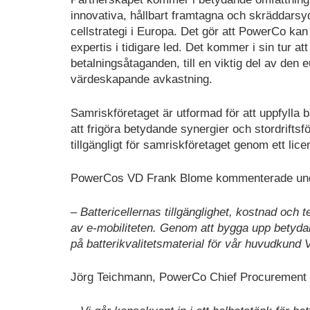
innovativa, hållbart framtagna och skräddarsyd
cellstrategi i Europa. Det gör att PowerCo ka
expertis i tidigare led. Det kommer i sin tur a
betalningsåtaganden, till en viktig del av den e
värdeskapande avkastning.
Samriskföretaget är utformad för att uppfylla
att frigöra betydande synergier och stordrifts
tillgängligt för samriskföretaget genom ett lice
PowerCos VD Frank Blome kommenterade unde
– Battericellernas tillgänglighet, kostnad och 
av e-mobiliteten. Genom att bygga upp betyda
på batterikvalitetsmaterial för vår huvudkund 
Jörg Teichmann, PowerCo Chief Procurement O