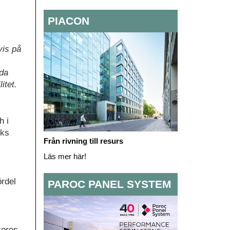
PIACON
vis på
ada
itet.
h i
öks
Från rivning till resurs
Läs mer här!
ördel
PAROC PANEL SYSTEM
cores