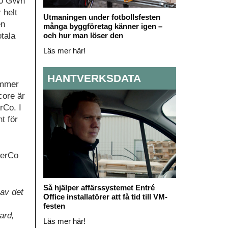
160 GWh
 helt
Utmaningen under fotbollsfesten
en
många byggföretag känner igen –
och hur man löser den
otala
Läs mer här!
HANTVERKSDATA
kommer
core är
rCo. I
t för
werCo
Så hjälper affärssystemet Entré
 av det
Office installatörer att få tid till VM-
festen
ard,
Läs mer här!