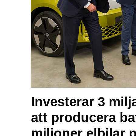
Investerar 3 milj
att producera bat
miljoner elbilar p