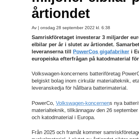
årtiondet
Av |
onsdag 28 september 2022 kl. 6:38
Samriskföretaget investerar 3 miljarder euro
elbilar per år i slutet av årtiondet.
Samarbet
leveranserna till
PowerCos gigafabriker
i E
europeiska efterfrågan på katodmaterial för
Volkswagen-koncernens batteriföretag PowerC
belgiskt bolag inom cirkulär materialteknik, et
leveranskedja för hållbara batterimaterial.
PowerCo,
Volkswagen-koncernen
s nya batteri
materialteknik, tillkännagav den 26 september a
och katodmaterial i Europa.
Från 2025 och framåt kommer samriskföretaget