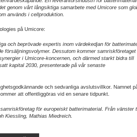
tterivärdeskapande. En leverantörsindustri för batterimaterial
r det genom vårt långsiktiga samarbete med Umicore som glo
om används i cellproduktion.
ologies på Umicore:
ga och beprövade expertis inom värdekedjan för batterimate
dande försäljningsvolymer. Dessutom kommer samriskföretaget 
nergier i Umicore-koncernen, och därmed starkt bidra till
att kapital 2030, presenterade på vår senaste
dighetsgodkännande och sedvanliga avslutsvillkor. Namnet p
ommer att offentliggöras vid en senare tidpunkt.
amriskföretag för europeiskt batterimaterial. Från vänster ti
h Kiessling, Mathias Miedreich.