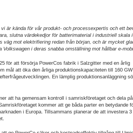
t vi är kända för vår produkt- och processexpertis och ett be
a, slutna värdekedjor för batterimaterial i industriell skala i
s väg mot elektrifiering redan från början, och är mycket gl
 Volkswagen i deras snabba omställning mot hållbar e-mobil
5 för att försörja PowerCos fabrik i Salzgitter med en årlig
 mål att öka den årliga produktionskapaciteten till 160 GW
 efterfrågeutvecklingen. En lämplig produktionsanläggning s
mer att ha gemensam kontroll i samriskföretaget och dela på
. Samriskföretaget kommer att ge båda parter en betydande f
arknaden i Europa. Tillsammans planerar de att investera 3
t.
tt ge PowerCo säker och kostnadseffektiv tillgång till Umi