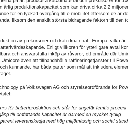
artnerna på att producera katodmaterial och prekursorer för 
n årlig produktionskapacitet som kan driva cirka 2,2 miljoner
ande för en lyckad övergång till e-mobilitet eftersom de är d
anda, liksom den enskilt största bidragande faktorn till den t
duktion av prekursorer och katodmaterial i Europa, vilka är
 batterivärdeskapande. Enligt villkoren för ytterligare avtal 
bara och ansvarsfulla inköp av råvaror, ett område där Umi
core även att tillhandahålla raffineringstjänster till Powe
och kunnande, har båda parter som mål att inkludera elemen
taget.
hnology på Volkswagen AG och styrelseordförande för Po
talet:
urs för batteriproduktion och står för ungefär femtio procent
lgång till omfattande kapacitet är därmed en mycket tydlig
ansparent leveranskedja med hög miljömässig och social stand