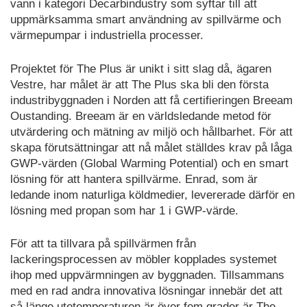
vann i kategori Decarbindustry som syftar till att
uppmärksamma smart användning av spillvärme och
värmepumpar i industriella processer.
Projektet för The Plus är unikt i sitt slag då, ägaren
Vestre, har målet är att The Plus ska bli den första
industribyggnaden i Norden att få certifieringen Breeam
Oustanding. Breeam är en världsledande metod för
utvärdering och mätning av miljö och hållbarhet. För att
skapa förutsättningar att nå målet ställdes krav på låga
GWP-värden (Global Warming Potential) och en smart
lösning för att hantera spillvärme. Enrad, som är
ledande inom naturliga köldmedier, levererade därför en
lösning med propan som har 1 i GWP-värde.
För att ta tillvara på spillvärmen från
lackeringsprocessen av möbler kopplades systemet
ihop med uppvärmningen av byggnaden. Tillsammans
med en rad andra innovativa lösningar innebär det att
så länge utetemperaturen är över fem grader är The