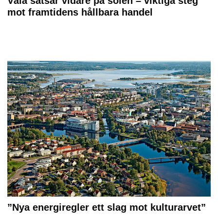
Väla satsar vidare på solen – viktiga steg
mot framtidens hållbara handel
”Nya energiregler ett slag mot kulturarvet”