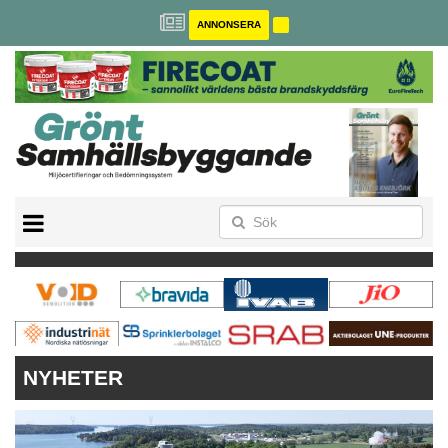
ANNONSERA
BREEAM-SE
MILJÖBYGGNAD
NOLLCO2
CITYLAB
GREENBUILDING
ANNONSERA
NYHETER