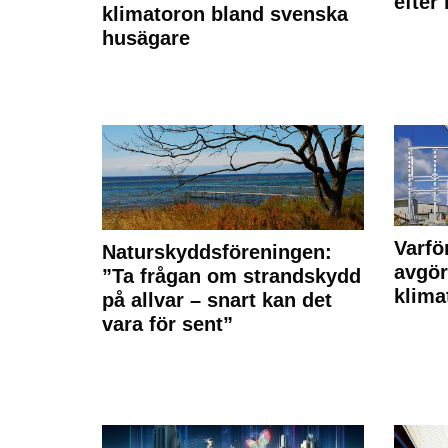
efter
klimatoron bland svenska
husägare
Varfö
Naturskyddsföreningen:
avgör
”Ta frågan om strandskydd
klima
på allvar – snart kan det
vara för sent”