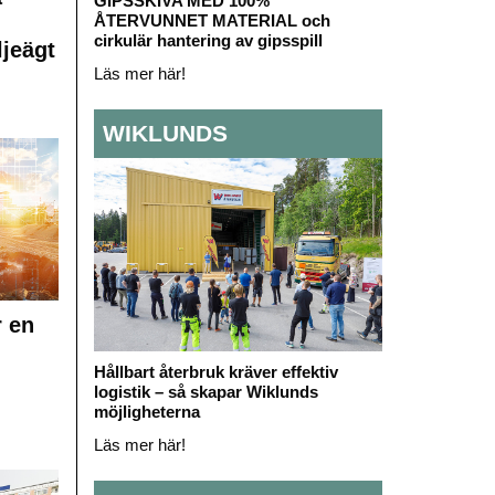
GIPSSKIVA MED 100%
ÅTERVUNNET MATERIAL och
cirkulär hantering av gipsspill
ljeägt
Läs mer här!
WIKLUNDS
r en
Hållbart återbruk kräver effektiv
logistik – så skapar Wiklunds
möjligheterna
Läs mer här!