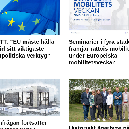
T: ”EU måste hålla
Seminarier i fyra städ
id sitt viktigaste
främjar rättvis mobilit
tpolitiska verktyg”
under Europeiska
mobilitetsveckan
frågan fortsätter
Historiskt ägarbyte p