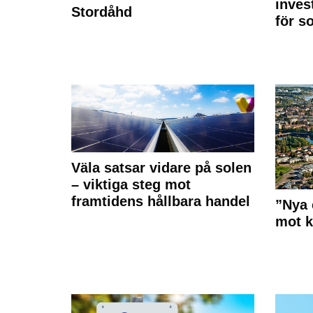
inves
Stordåhd
för s
Väla satsar vidare på solen
– viktiga steg mot
framtidens hållbara handel
”Nya 
mot k