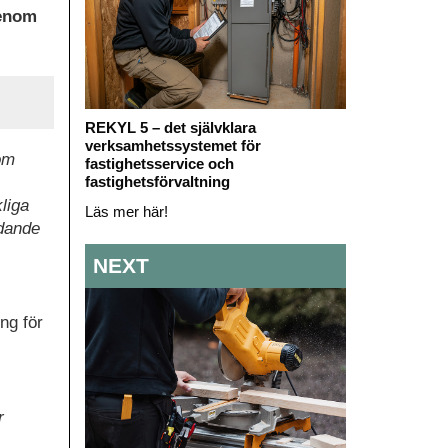
genom
REKYL 5 – det självklara
verksamhetssystemet för
som
fastighetsservice och
fastighetsförvaltning
kliga
Läs mer här!
edande
NEXT
ng för
r