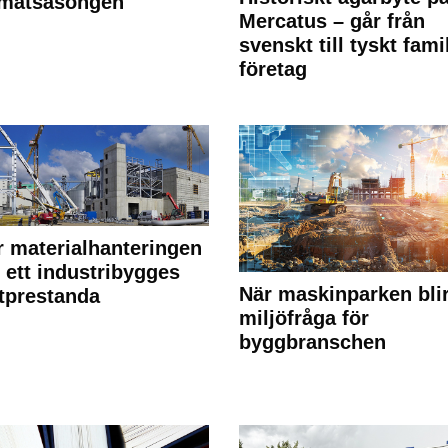
 mätsäsongen
Mercatus – går från
svenskt till tyskt fami
företag
r materialhanteringen
 ett industribygges
När maskinparken bli
tprestanda
miljöfråga för
byggbranschen