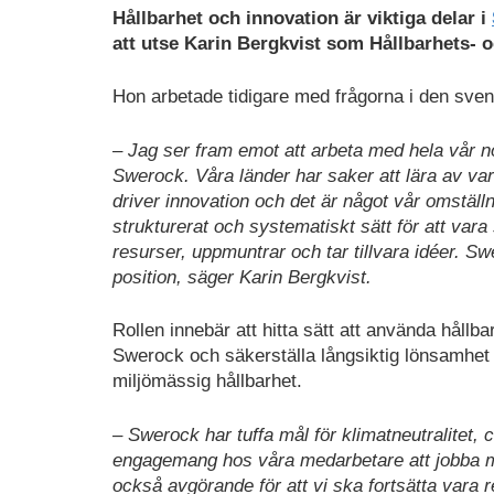
Hållbarhet och innovation är viktiga delar i
att utse Karin Bergkvist som Hållbarhets- o
Hon arbetade tidigare med frågorna i den sven
– Jag ser fram emot att arbeta med hela vår no
Swerock. Våra länder har saker att lära av var
driver innovation och det är något vår omstäl
strukturerat och systematiskt sätt för att vara s
resurser, uppmuntrar och tar tillvara idéer. S
position, säger Karin Bergkvist.
Rollen innebär att hitta sätt att använda hållb
Swerock och säkerställa långsiktig lönsamhet 
miljömässig hållbarhet.
– Swerock har tuffa mål för klimatneutralitet, cir
engagemang hos våra medarbetare att jobba me
också avgörande för att vi ska fortsätta vara r