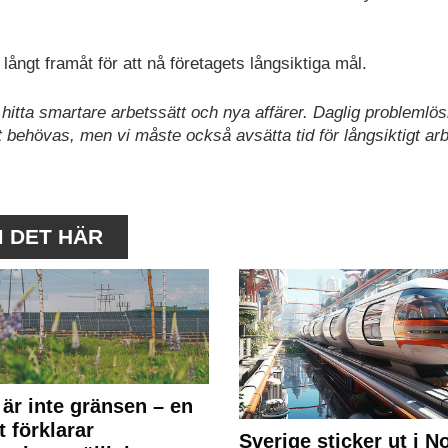
 långt framåt för att nå företagets långsiktiga mål.
, hitta smartare arbetssätt och nya affärer. Daglig problemlö
 behövas, men vi måste också avsätta tid för långsiktigt arb
M DET HÄR
 är inte gränsen – en
t förklarar
Sverige sticker ut i N