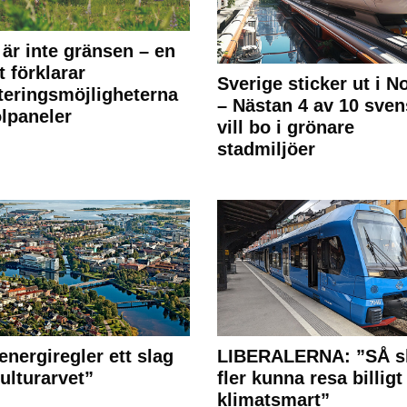
 är inte gränsen – en
t förklarar
Sverige sticker ut i N
teringsmöjligheterna
– Nästan 4 av 10 sven
olpaneler
vill bo i grönare
stadmiljöer
energiregler ett slag
LIBERALERNA: ”SÅ s
ulturarvet”
fler kunna resa billigt
klimatsmart”