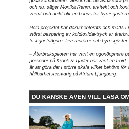
goda samarbeten. Genom att beräkna våra proje
och nu, säger Monika Rahm, arkitekt och konto
varmt och unikt blir en bonus för hyresgästerna
Hela projektet har dokumenterats och mätts i m
störst besparing av koldioxidavtryck är återb
fastighetsägare, leverantörer och hyresgäster fö
– Återbrukspiloten har varit en ögonöppnare p
personer på Krook & Tjäder har varit en fröjd,
är att göra det i större skala vilket behövs fö
hållbarhetsansvarig på Atrium Ljungberg.
DU KANSKE ÄVEN VILL LÄSA O