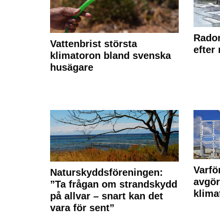
Radon
Vattenbrist största
efter
klimatoron bland svenska
husägare
Varfö
Naturskyddsföreningen:
avgör
”Ta frågan om strandskydd
klima
på allvar – snart kan det
vara för sent”