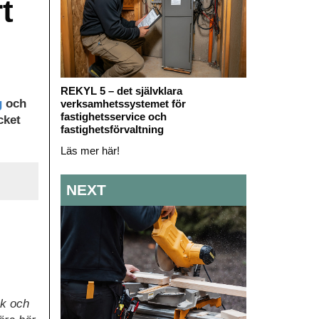
t
REKYL 5 – det självklara
g
och
verksamhetssystemet för
fastighetsservice och
cket
fastighetsförvaltning
Läs mer här!
NEXT
uk och