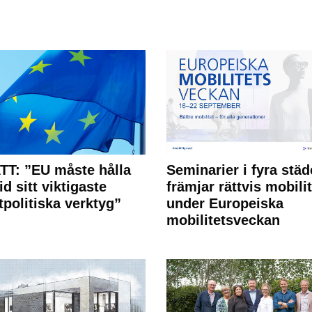
T: ”EU måste hålla
Seminarier i fyra städ
id sitt viktigaste
främjar rättvis mobilit
tpolitiska verktyg”
under Europeiska
mobilitetsveckan