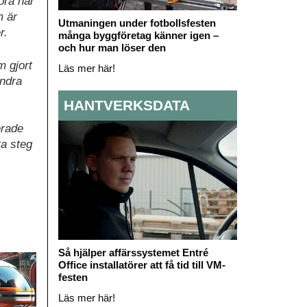
öra här
m är
Utmaningen under fotbollsfesten
r.
många byggföretag känner igen –
och hur man löser den
m gjort
Läs mer här!
andra
HANTVERKSDATA
erade
ta steg
Så hjälper affärssystemet Entré
Office installatörer att få tid till VM-
festen
Läs mer här!