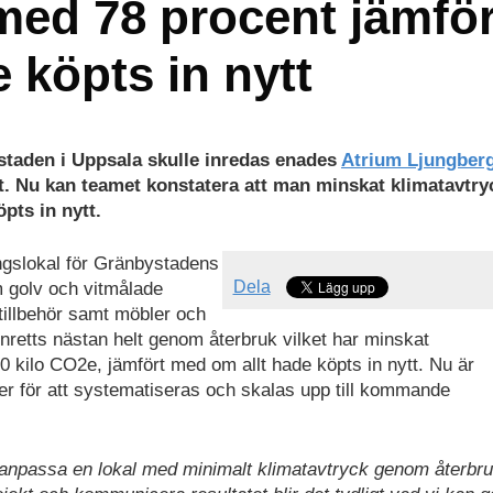
med 78 procent jämför
 köpts in nytt
staden i Uppsala skulle inredas enades
Atrium Ljungber
ut. Nu kan teamet konstatera att man minskat klimatavtry
pts in nytt.
ngslokal för Gränbystadens
Dela
m golv och vitmålade
 tillbehör samt möbler och
inretts nästan helt genom återbruk vilket har minskat
0 kilo CO2e, jämfört med om allt hade köpts in nytt. Nu är
örer för att systematiseras och skalas upp till kommande
och anpassa en lokal med minimalt klimatavtryck genom återbr