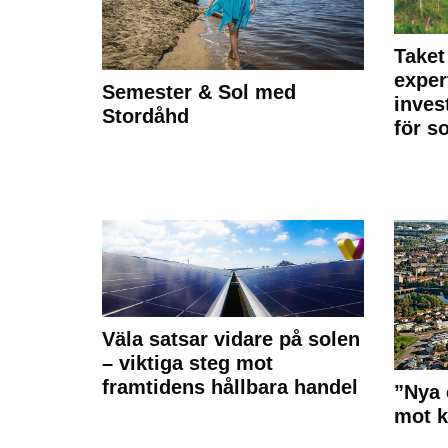
Taket
exper
Semester & Sol med
inves
Stordåhd
för s
Väla satsar vidare på solen
– viktiga steg mot
framtidens hållbara handel
”Nya 
mot k