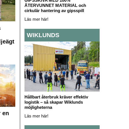
GIPSSKIVA MED 100%
ÅTERVUNNET MATERIAL och
cirkulär hantering av gipsspill
Läs mer här!
å
WIKLUNDS
ljeägt
Hållbart återbruk kräver effektiv
logistik – så skapar Wiklunds
möjligheterna
r en
Läs mer här!