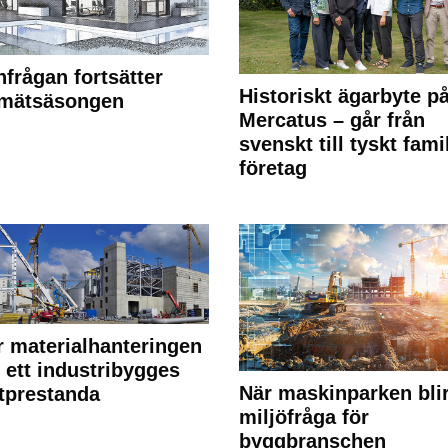
frågan fortsätter
Historiskt ägarbyte p
 mätsäsongen
Mercatus – går från
svenskt till tyskt fami
företag
r materialhanteringen
 ett industribygges
När maskinparken bli
tprestanda
miljöfråga för
byggbranschen