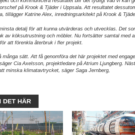
kt och kommunicera resultatet blir det tydligt vad vi kan g
rschef på Krook & Tjäder i Uppsala. Att resultatet dessuto
, tillägger Katrine Alex, inredningsarkitekt på Krook & Tjäde
insta detalj för att kunna utvärderas och utvecklas. Det so
ruk av köksutrustning och möbler. Nu fortsätter samtal med 
r att förenkla återbruk i fler projekt.
å många sätt. Att få genomföra det här projektet med engag
 säger Cia Axelsson, projektledare på Atrium Ljungberg. Näs
r att minska klimatavtrycket, säger Saga Jernberg,
M DET HÄR