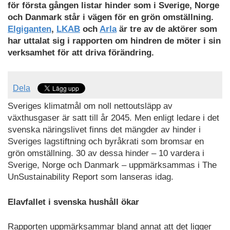
för första gången listar hinder som i Sverige, Norge
och Danmark står i vägen för en grön omställning.
Elgiganten
,
LKAB
och
Arla
är tre av de aktörer som
har uttalat sig i rapporten om hindren de möter i sin
verksamhet för att driva förändring.
Dela
Sveriges klimatmål om noll nettoutsläpp av
växthusgaser är satt till år 2045. Men enligt ledare i det
svenska näringslivet finns det mängder av hinder i
Sveriges lagstiftning och byråkrati som bromsar en
grön omställning. 30 av dessa hinder – 10 vardera i
Sverige, Norge och Danmark – uppmärksammas i The
UnSustainability Report som lanseras idag.
Elavfallet i svenska hushåll ökar
Rapporten uppmärksammar bland annat att det ligger