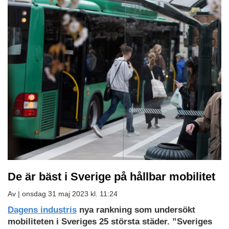
De är bäst i Sverige på hållbar mobilitet
Av |
onsdag 31 maj 2023 kl. 11:24
Ladda
Dagens industris
nya rankning som undersökt
ned
mobiliteten i Sveriges 25 största städer. ”Sveriges