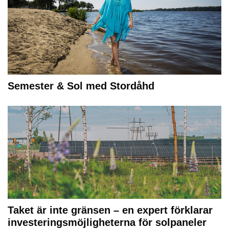
Semester & Sol med Stordåhd
Taket är inte gränsen – en expert förklarar
investeringsmöjligheterna för solpaneler