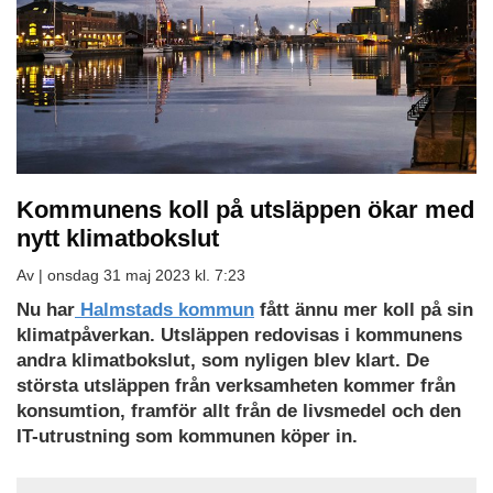
Kommunens koll på utsläppen ökar med
nytt klimatbokslut
Av |
onsdag 31 maj 2023 kl. 7:23
Ladda
Nu har
Halmstads kommun
fått ännu mer koll på sin
ned
klimatpåverkan. Utsläppen redovisas i kommunens
som
andra klimatbokslut, som nyligen blev klart. De
PDF
största utsläppen från verksamheten kommer från
konsumtion, framför allt från de livsmedel och den
IT-utrustning som kommunen köper in.