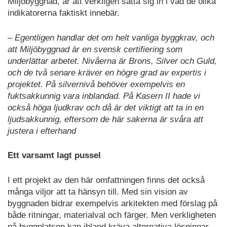
Miljöbyggnad, är att verkligen sätta sig in i vad de olika
indikatorerna faktiskt innebär.
– Egentligen handlar det om helt vanliga byggkrav, och
att Miljöbyggnad är en svensk certifiering som
underlättar arbetet. Nivåerna är Brons, Silver och Guld,
och de två senare kräver en högre grad av expertis i
projektet. På silvernivå behöver exempelvis en
fuktsakkunnig vara inblandad. På Kasern II hade vi
också höga ljudkrav och då är det viktigt att ta in en
ljudsakkunnig, eftersom de här sakerna är svåra att
justera i efterhand
Ett varsamt lagt pussel
I ett projekt av den här omfattningen finns det också
många viljor att ta hänsyn till. Med sin vision av
byggnaden bidrar exempelvis arkitekten med förslag på
både ritningar, materialval och färger. Men verkligheten
på byggplatsen kan ibland kräva alternativa lösningar