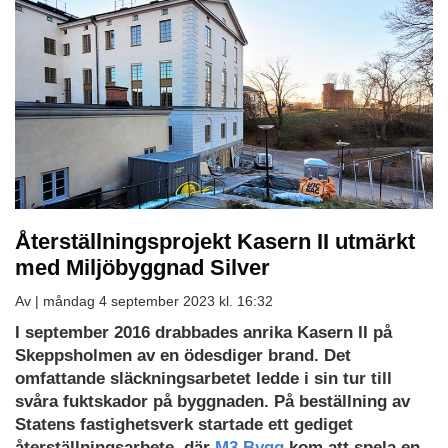
Återställningsprojekt Kasern II utmärkt
med Miljöbyggnad Silver
Av |
måndag 4 september 2023 kl. 16:32
Ladda
I september 2016 drabbades anrika Kasern II på
ned
Skeppsholmen av en ödesdiger brand. Det
som
omfattande släckningsarbetet ledde i sin tur till
PDF
svåra fuktskador på byggnaden. På beställning av
Statens fastighetsverk startade ett gediget
återställningsarbete, där
M3 Bygg
kom att spela en