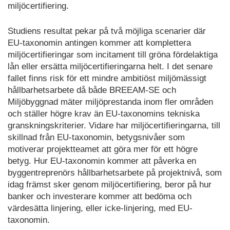
miljöcertifiering.
Studiens resultat pekar på två möjliga scenarier där
EU-taxonomin antingen kommer att komplettera
miljöcertifieringar som incitament till gröna fördelaktiga
lån eller ersätta miljöcertifieringarna helt. I det senare
fallet finns risk för ett mindre ambitiöst miljömässigt
hållbarhetsarbete då både BREEAM-SE och
Miljöbyggnad mäter miljöprestanda inom fler områden
och ställer högre krav än EU-taxonomins tekniska
granskningskriterier. Vidare har miljöcertifieringarna, till
skillnad från EU-taxonomin, betygsnivåer som
motiverar projektteamet att göra mer för ett högre
betyg. Hur EU-taxonomin kommer att påverka en
byggentreprenörs hållbarhetsarbete på projektnivå, som
idag främst sker genom miljöcertifiering, beror på hur
banker och investerare kommer att bedöma och
värdesätta linjering, eller icke-linjering, med EU-
taxonomin.