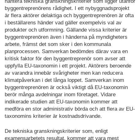
hantera tekniska granskningskriterier som ligger utanför
byggentreprenörens rådighet. I ett nybyggnadsprojekt
är flera aktörer delaktiga och byggentreprenören är ofta
i beställarens händer vad gäller exempelvis val av
produkter och utformning. Gällande vissa kriterier är
byggentreprenören även i händerna på myndigheters
arbete, främst det som sker i den kommunala
planprocessen. Samverkan bedömdes därav vara en
kritisk faktor för den byggentreprenör som avser att
uppfylla EU-taxonomin i ett projekt. Aktörers beroende
av varandra innebär svårigheter men kan reducera
klimatpåverkan i det långa loppet. Samverkan inom
byggentreprenören är också viktigt då EU-taxonomin
berör många avdelningar inom företaget. Vidare
indikerade studien att EU-taxonomin kommer att
medföra en stor administrativ börda och att flera av EU-
taxonomins kriterier är kostnadsdrivande.
De tekniska granskningskriterier som, enligt
examensarbetets resultat, kommer att vara mest