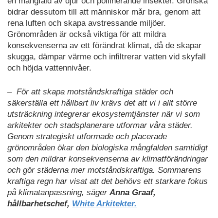
en mångfald av djur och pollinerande insekter. Grönska
bidrar dessutom till att människor mår bra, genom att
rena luften och skapa avstressande miljöer.
Grönområden är också viktiga för att mildra
konsekvenserna av ett förändrat klimat, då de skapar
skugga, dämpar värme och infiltrerar vatten vid skyfall
och höjda vattennivåer.
– För att skapa motståndskraftiga städer och
säkerställa ett hållbart liv krävs det att vi i allt större
utsträckning integrerar ekosystemtjänster när vi som
arkitekter och stadsplanerare utformar våra städer.
Genom strategiskt utformade och placerade
grönområden ökar den biologiska mångfalden samtidigt
som den mildrar konsekvenserna av klimatförändringar
och gör städerna mer motståndskraftiga. Sommarens
kraftiga regn har visat att det behövs ett starkare fokus
på klimatanpassning, säger
Anna Graaf,
hållbarhetschef,
White Arkitekter.