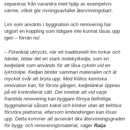
separeras från varandra med hjälp av exempelvis
värme, vilket gör rivningsavfallet återvinningsbart.
Lim som använts i byggnation och renovering har
utgjort en koppling som tidigare inte kunnat låsas upp
igen – förrän nu!
– Förenklat uttryckt, när ett traditionellt lim torkar och
härdar, bildar det en stark molekylkedja, som en
kedjelänk som används för att låsa cykeln vid en
lyktstolpe. Kedjan binder samman materialen och är
mycket svår att bryta upp. Med Kiiltos kemiska
innovation kan, för första gången, kedjelänkar öppnas
på ett kontrollerat sätt. Det innebär att vid varje
framtida renovering kan byggare förnya befintliga
byggmaterial såsom kakel och klinker utan att behöva
förstöra plattorna, eftersom limbindningen kan lösas
upp. Detta kommer att avsevärt öka återvinningsgraden
för bygg- och renoveringsmaterial, säger
Raija