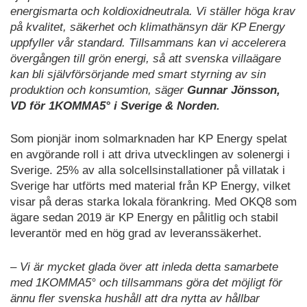
energismarta och koldioxidneutrala. Vi ställer höga krav
på kvalitet, säkerhet och klimathänsyn där KP Energy
uppfyller vår standard. Tillsammans kan vi accelerera
övergången till grön energi, så att svenska villaägare
kan bli självförsörjande med smart styrning av sin
produktion och konsumtion, säger
Gunnar Jönsson,
VD för 1KOMMA5° i Sverige & Norden.
Som pionjär inom solmarknaden har KP Energy spelat
en avgörande roll i att driva utvecklingen av solenergi i
Sverige. 25% av alla solcellsinstallationer på villatak i
Sverige har utförts med material från KP Energy, vilket
visar på deras starka lokala förankring. Med OKQ8 som
ägare sedan 2019 är KP Energy en pålitlig och stabil
leverantör med en hög grad av leveranssäkerhet.
– Vi är mycket glada över att inleda detta samarbete
med 1KOMMA5° och tillsammans göra det möjligt för
ännu fler svenska hushåll att dra nytta av hållbar