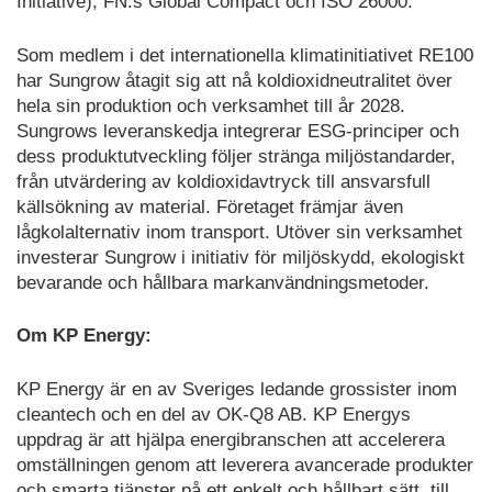
Initiative), FN:s Global Compact och ISO 26000.
Som medlem i det internationella klimatinitiativet RE100
har Sungrow åtagit sig att nå koldioxidneutralitet över
hela sin produktion och verksamhet till år 2028.
Sungrows leveranskedja integrerar ESG-principer och
dess produktutveckling följer stränga miljöstandarder,
från utvärdering av koldioxidavtryck till ansvarsfull
källsökning av material. Företaget främjar även
lågkolalternativ inom transport. Utöver sin verksamhet
investerar Sungrow i initiativ för miljöskydd, ekologiskt
bevarande och hållbara markanvändningsmetoder.
Om KP Energy:
KP Energy är en av Sveriges ledande grossister inom
cleantech och en del av OK-Q8 AB. KP Energys
uppdrag är att hjälpa energibranschen att accelerera
omställningen genom att leverera avancerade produkter
och smarta tjänster på ett enkelt och hållbart sätt, till