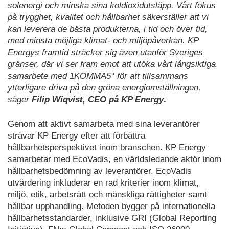
solenergi och minska sina koldioxidutsläpp. Vårt fokus
på trygghet, kvalitet och hållbarhet säkerställer att vi
kan leverera de bästa produkterna, i tid och över tid,
med minsta möjliga klimat- och miljöpåverkan. KP
Energys framtid sträcker sig även utanför Sveriges
gränser, där vi ser fram emot att utöka vårt långsiktiga
samarbete med 1KOMMA5° för att tillsammans
ytterligare driva på den gröna energiomställningen,
säger
Filip Wiqvist, CEO på KP Energy
.
Genom att aktivt samarbeta med sina leverantörer
strävar KP Energy efter att förbättra
hållbarhetsperspektivet inom branschen. KP Energy
samarbetar med EcoVadis, en världsledande aktör inom
hållbarhetsbedömning av leverantörer. EcoVadis
utvärdering inkluderar en rad kriterier inom klimat,
miljö, etik, arbetsrätt och mänskliga rättigheter samt
hållbar upphandling. Metoden bygger på internationella
hållbarhetsstandarder, inklusive GRI (Global Reporting