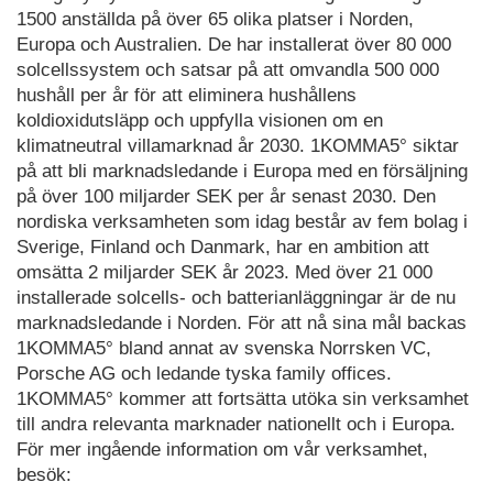
1500 anställda på över 65 olika platser i Norden,
Europa och Australien. De har installerat över 80 000
solcellssystem och satsar på att omvandla 500 000
hushåll per år för att eliminera hushållens
koldioxidutsläpp och uppfylla visionen om en
klimatneutral villamarknad år 2030. 1KOMMA5° siktar
på att bli marknadsledande i Europa med en försäljning
på över 100 miljarder SEK per år senast 2030. Den
nordiska verksamheten som idag består av fem bolag i
Sverige, Finland och Danmark, har en ambition att
omsätta 2 miljarder SEK år 2023. Med över 21 000
installerade solcells- och batterianläggningar är de nu
marknadsledande i Norden. För att nå sina mål backas
1KOMMA5° bland annat av svenska Norrsken VC,
Porsche AG och ledande tyska family offices.
1KOMMA5° kommer att fortsätta utöka sin verksamhet
till andra relevanta marknader nationellt och i Europa.
För mer ingående information om vår verksamhet,
besök: