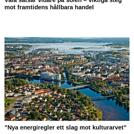
Väla satsar vidare på solen – viktiga steg
mot framtidens hållbara handel
”Nya energiregler ett slag mot kulturarvet”