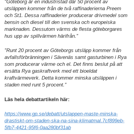
”Göteborg är en industristad där 50 procent av
utsläppen kommer från de två raffinaderierna Preem
och St1. Dessa raffinaderier producerar drivmedel som
bensin och diesel till den svenska och europeiska
marknaden. Dessutom värms de flesta göteborgares
hus upp av spillvärmen härifrån.”
”Runt 20 procent av Göteborgs utsläpp kommer från
avfallsförbränningen i Sävenäs samt gasturbinen i Rya
som producerar värme och el. Det finns beslut på att
ersätta Rya gaskraftverk med ett bioeldat
kraftvärmeverk. Detta kommer minska utsläppen i
staden med runt 5 procent.”
Läs hela debattartikeln här:
https://www.gp.se/debatt/utslappen-maste-minska-
drastiskt-om-staden-ska-na-sina-klimatmal.7cf899eb-
5fb7-4421-95f6-0aa280bf31ab