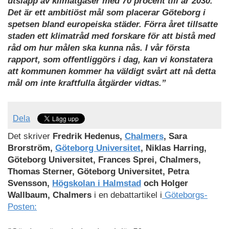
utsläpp av klimatgaser med 70 procent till år 2030.
Det är ett ambitiöst mål som placerar Göteborg i
spetsen bland europeiska städer. Förra året tillsatte
staden ett klimatråd med forskare för att bistå med
råd om hur målen ska kunna nås. I vår första
rapport, som offentliggörs i dag, kan vi konstatera
att kommunen kommer ha väldigt svårt att nå detta
mål om inte kraftfulla åtgärder vidtas.”
Dela
Det skriver
F
redrik Hedenus,
Chalmers
, Sara
Brorström,
Göteborg Universitet
, Niklas Harring,
Göteborg Universitet, Frances Sprei, Chalmers,
Thomas Sterner, Göteborg Universitet, Petra
Svensson,
Högskolan i Halmstad
och Holger
Wallbaum, Chalmers
i en debattartikel i
Göteborgs-
Posten: