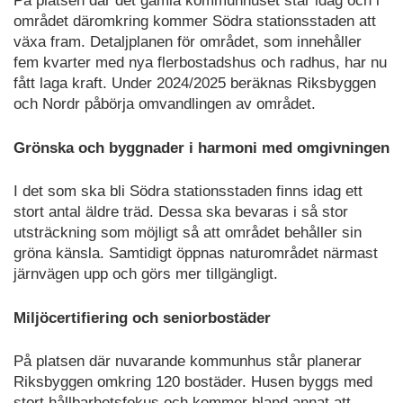
På platsen där det gamla kommunhuset står idag och i
området däromkring kommer Södra stationsstaden att
växa fram. Detaljplanen för området, som innehåller
fem kvarter med nya flerbostadshus och radhus, har nu
fått laga kraft. Under 2024/2025 beräknas Riksbyggen
och Nordr påbörja omvandlingen av området.
Grönska och byggnader i harmoni med omgivningen
I det som ska bli Södra stationsstaden finns idag ett
stort antal äldre träd. Dessa ska bevaras i så stor
utsträckning som möjligt så att området behåller sin
gröna känsla. Samtidigt öppnas naturområdet närmast
järnvägen upp och görs mer tillgängligt.
Miljöcertifiering och seniorbostäder
På platsen där nuvarande kommunhus står planerar
Riksbyggen omkring 120 bostäder. Husen byggs med
stort hållbarhetsfokus och kommer bland annat att