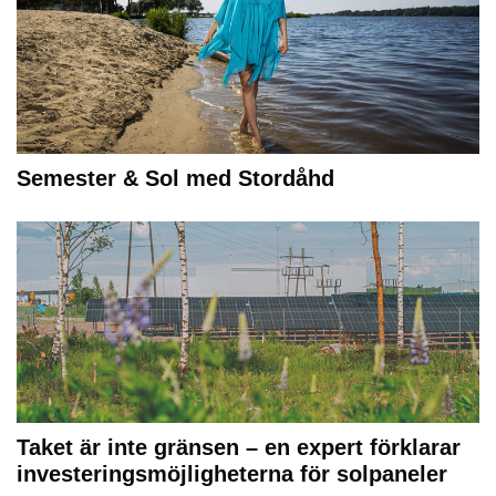
Semester & Sol med Stordåhd
Taket är inte gränsen – en expert förklarar
investeringsmöjligheterna för solpaneler