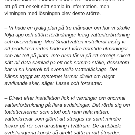
att på ett enkelt sätt samla in information, men
vinningen med lösningen blev desto större.
– Vi hade en tydlig plan på tre månader om hur vi skulle
följa upp och utföra förändringar kring vattenförbrukning
och övervakning. Med Smartvatten installerat insåg vi
att produkten redan hade löst våra framtida utmaningar
och allt föll på plats. Inte bara får vi på ett otroligt enkelt
sätt all data samlad på ett och samma ställe, dessutom
har vi nu kontroll på eventuella vattenläckage. Det
känns tryggt att systemet larmar direkt om något
avvikande sker, säger Lasse och fortsätter:
– Direkt efter installation fick vi varningar om onormal
vattenförbrukning på flera avdelningar. Det rörde sig om
toalettcisterner som stod och rann hela natten,
vattenkranar som glömt att stängas av samt mindre
läckor på rör och utrustning i tvättrum. De drabbade
avdelningarna kunde då direkt sätta in rätt åtgärder.