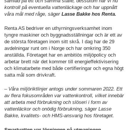
samlad på ett och samma ställe, dessutom har vi nu
kontroll på eventuella vattenläckage och har uppnått
våra mål med råge, säger
Lasse Bakke hos Renta.
Renta AS bedriver en uthyrningsverksamhet inom
tyngre maskiner och byggnadsställningar och är ett av
de största företagen inom sitt skrå. I dag har de 29
avdelningar runt om i Norge och har omkring 350
anställda. Företaget har en ambitiös miljöpolicy och
arbetar brett när det kommer till energieffektivisering
och klimatarbete med både certifieringar och egna högt
satta mål som drivkraft.
– Våra miljöriktlinjer antogs under sommaren 2022. Ett
av flera fokusområden var vattenkontroll, vilket innebär
att arbeta med förbrukning och slöseri i form av
vattenläckor och onödig förbrukning, säger Lasse
Bakke, kvalitets- och HMS-ansvarig hos företaget.
Smartvatten var lösningen på utmaningen