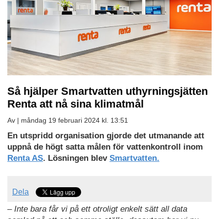
Så hjälper Smartvatten uthyrningsjätten
Renta att nå sina klimatmål
Av |
måndag 19 februari 2024 kl. 13:51
Ladda
En utspridd organisation gjorde det utmanande att
ned
uppnå de högt satta målen för vattenkontroll inom
som
Renta AS
. Lösningen blev
Smartvatten.
PDF
Dela
– Inte bara får vi på ett otroligt enkelt sätt all data