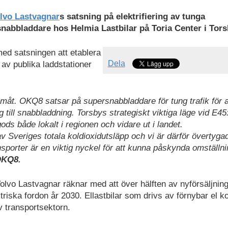
lvo Lastvagnar
s satsning på elektrifiering av tunga
nabbladdare hos Helmia Lastbilar på Toria Center i Tors
med satsningen att etablera
Dela
av publika laddstationer
ramåt. OKQ8 satsar på supersnabbladdare för tung trafik för a
ng till snabbladdning. Torsbys strategiskt viktiga läge vid E4
ods både lokalt i regionen och vidare ut i landet.
v Sveriges totala koldioxidutsläpp och vi är därför övertyg
ansporter är en viktig nyckel för att kunna påskynda omställn
OKQ8.
olvo Lastvagnar räknar med att över hälften av nyförsäljnin
ktriska fordon år 2030. Ellastbilar som drivs av förnybar el
av transportsektorn.