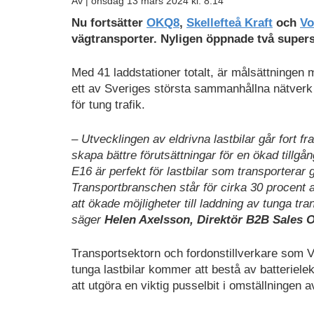
Av |
onsdag 13 mars 2024 kl. 8:14
Ladda
Nu fortsätter
OKQ8
,
Skellefteå Kraft
och
Vo
ned
vägtransporter. Nyligen öppnade två supers
som
PDF
Med 41 laddstationer totalt, är målsättningen 
ett av Sveriges största sammanhållna nätverk 
för tung trafik.
– Utvecklingen av eldrivna lastbilar går fort f
skapa bättre förutsättningar för en ökad tillgå
E16 är perfekt för lastbilar som transporterar g
Transportbranschen står för cirka 30 procent a
att ökade möjligheter till laddning av tunga tr
säger
Helen Axelsson, Direktör B2B Sales 
Transportsektorn och fordonstillverkare som V
tunga lastbilar kommer att bestå av batteriele
att utgöra en viktig pusselbit i omställningen 