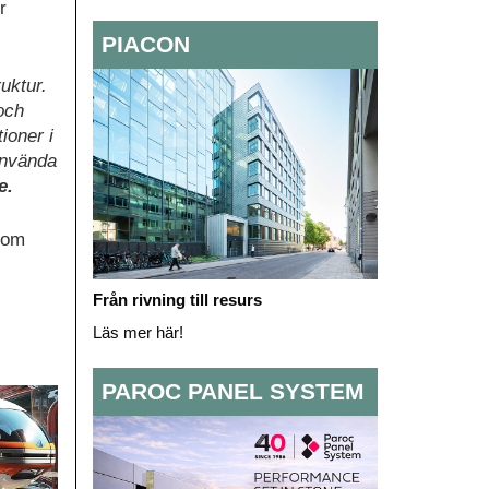
r
PIACON
uktur.
 och
ioner i
 använda
e.
nom
Från rivning till resurs
Läs mer här!
PAROC PANEL SYSTEM