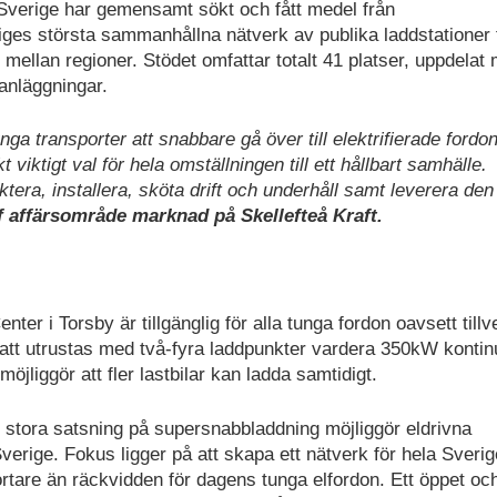
Sverige har gemensamt sökt och fått medel från
riges största sammanhållna nätverk av publika laddstationer 
 mellan regioner. Stödet omfattar totalt 41 platser, uppdelat 
anläggningar.
ga transporter att snabbare gå över till elektrifierade fordo
viktigt val för hela omställningen till ett hållbart samhälle.
ktera, installera, sköta drift och underhåll samt leverera den
 affärsområde marknad på Skellefteå Kraft.
ter i Torsby är tillgänglig för alla tunga fordon oavsett tillv
att utrustas med två-fyra laddpunkter vardera 350kW kontinu
öjliggör att fler lastbilar kan ladda samtidigt.
 stora satsning på supersnabbladdning möjliggör eldrivna
 Sverige. Fokus ligger på att skapa ett nätverk för hela Sverig
rtare än räckvidden för dagens tunga elfordon. Ett öppet oc