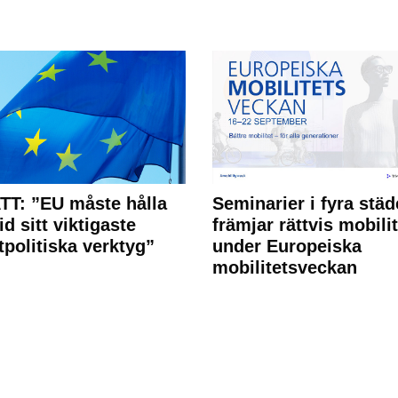
T: ”EU måste hålla
Seminarier i fyra städ
id sitt viktigaste
främjar rättvis mobilit
tpolitiska verktyg”
under Europeiska
mobilitetsveckan