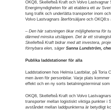
OKQ8, Skellefteå Kraft och Volvo Lastvagnar 
Energimyndigheten för att etablera ett av Sve
tung trafik och underlätta transporter inom och
Volvo Lastvagnars återförsäljare och OKQ8:s 
– Den här satsningen ökar möjligheterna för tun
därmed minska utsläppen. Det är ett strategiskt 
Skellefteå Kraft bidrar med att investera, proje
förnybara elen, säger
Sanna Lundström, chef
Publika laddstationer för alla
Laddstationen hos Helmia Lastbilar, på Toria Cen
men även för personbilar. Varje plats kommer 
effekt och en ny sorts betalningsterminal som m
OKQ8, Skellefteå Kraft och Volvo Lastvagnars
transporter mellan logistiskt viktiga punkter i
avståndet mellan laddpunkterna är betydligt ko