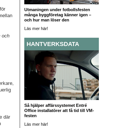
för
Utmaningen under fotbollsfesten
många byggföretag känner igen –
mellan
och hur man löser den
Läs mer här!
n och
HANTVERKSDATA
erkare,
erlig
Så hjälper affärssystemet Entré
Office installatörer att få tid till VM-
festen
e där
h
Läs mer här!