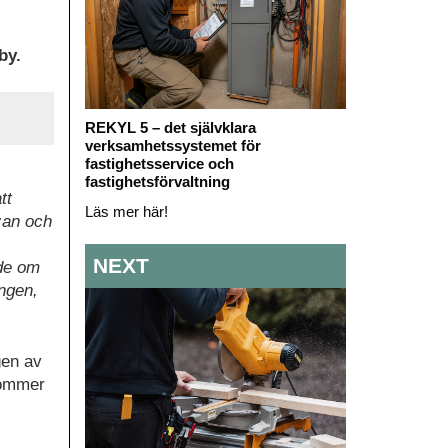
by.
REKYL 5 – det självklara
verksamhetssystemet för
fastighetsservice och
fastighetsförvaltning
tt
Läs mer här!
5:an och
NEXT
ade om
ingen,
gen av
 kommer