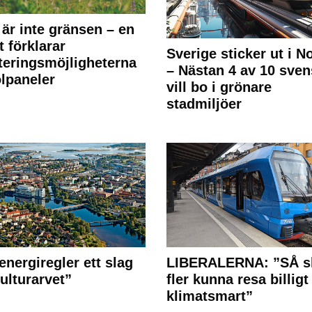
 är inte gränsen – en
t förklarar
Sverige sticker ut i N
teringsmöjligheterna
– Nästan 4 av 10 sven
olpaneler
vill bo i grönare
stadmiljöer
energiregler ett slag
LIBERALERNA: ”SÅ s
ulturarvet”
fler kunna resa billigt
klimatsmart”