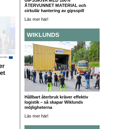
GIPSSKIVA MED 100%
ÅTERVUNNET MATERIAL och
cirkulär hantering av gipsspill
Läs mer här!
WIKLUNDS
er
et
Hållbart återbruk kräver effektiv
logistik – så skapar Wiklunds
möjligheterna
Läs mer här!