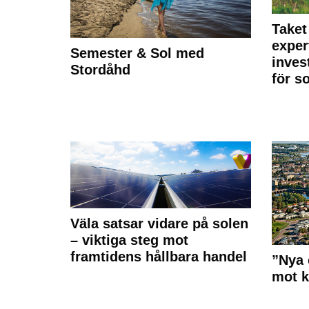
Taket
exper
Semester & Sol med
inves
Stordåhd
för s
Väla satsar vidare på solen
– viktiga steg mot
framtidens hållbara handel
”Nya 
mot k