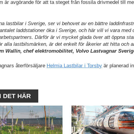
 är avgörande för att ta steget från fossila drivmedel till me
astbilar i Sverige, ser vi behovet av en bättre laddinfrastr
 antalet laddstationer öka i Sverige, och här vill vi vara med
betspartners. Därför är vi mycket glada över att öppna stat
 alla lastbilsmärken, är det enkelt för åkerier att hitta och
 Wallin, chef elektromobilitet, Volvo Lastvagnar Sverig
agnars återförsäljare
Helmia Lastbilar i Torsby
är planerad i
M DET HÄR