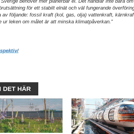
verige behöver mer planerbar el. Det handlar inte bara om 
örutsättning för ett stabilt elnät och väl fungerande överföring
v följande: fossil kraft (kol, gas, olja) vattenkraft, kärnkraft
te ur leken om målet är att minska klimatpåverkan.”
spektiv/
M DET HÄR