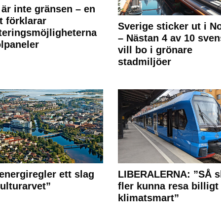
 är inte gränsen – en
t förklarar
Sverige sticker ut i N
teringsmöjligheterna
– Nästan 4 av 10 sven
olpaneler
vill bo i grönare
stadmiljöer
energiregler ett slag
LIBERALERNA: ”SÅ s
ulturarvet”
fler kunna resa billigt
klimatsmart”