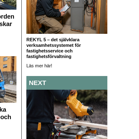
orden
skar
REKYL 5 – det självklara
verksamhetssystemet för
fastighetsservice och
fastighetsförvaltning
Läs mer här!
NEXT
ka
 och