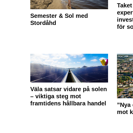
Taket
exper
Semester & Sol med
inves
Stordåhd
för s
Väla satsar vidare på solen
– viktiga steg mot
framtidens hållbara handel
”Nya 
mot k