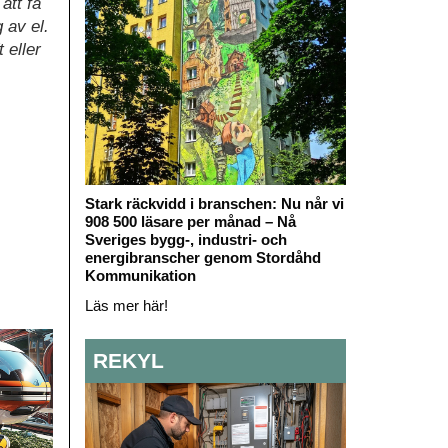
att få
 av el.
 eller
Stark räckvidd i branschen: Nu når vi
908 500 läsare per månad – Nå
Sveriges bygg-, industri- och
energibranscher genom Stordåhd
Kommunikation
Läs mer här!
REKYL