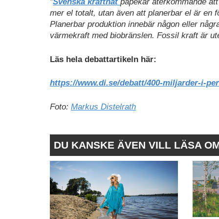
”
Svenska kraftnät
påpekar återkommande att S
mer el totalt, utan även att planerbar el är en f
Planerbar produktion innebär någon eller några a
värmekraft med biobränslen. Fossil kraft är u
Läs hela debattartikeln här:
https://www.di.se/debatt/400-miljarder-i-per
Foto:
Markus Distelrath
DU KANSKE ÄVEN VILL LÄSA O