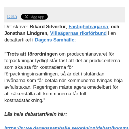
Dela
Det skriver
Rikard Silverfur,
Fastighetsägarna
, och
Jonathan Lindgren,
Villaägarnas riksförbund
i en
debattartikel i
Dagens Samhälle:
”Trots att förordningen
om producentansvaret för
förpackningar tydligt slår fast att det är producenterna
som ska stå för kostnaderna för
förpackningsinsamlingen, så är det i slutändan
invånarna som får betala när kommunerna tvingas höja
avfallstaxan. Regeringen måste agera omedelbart för
att säkerställa att kommunerna får full
kostnadstäckning.”
Läs hela debattartikeln här:
https://www.dagenssamhalle.se/opinion/debatt/komm