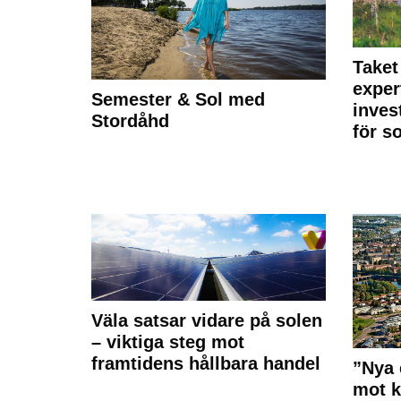
Taket
exper
Semester & Sol med
inves
Stordåhd
för s
Väla satsar vidare på solen
– viktiga steg mot
framtidens hållbara handel
”Nya 
mot k