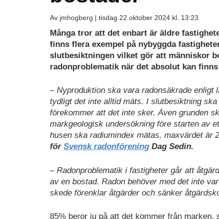
Av jmhogberg |
tisdag 22 oktober 2024 kl. 13:23
Ladda
Många tror att det enbart är äldre fastighet
ned
finns flera exempel på nybyggda fastigheter
som
slutbesiktningen vilket gör att människor bo
PDF
radonproblematik när det absolut kan finns
– Nyproduktion ska vara radonsäkrade enligt l
tydligt det inte alltid mäts. I slutbesiktning 
förekommer att det inte sker. Även grunden 
markgeologisk undersökning före starten av e
husen ska radiumindex mätas, maxvärdet är 2
för
Svensk radonförening
Dag Sedin.
– Radonproblematik i fastigheter går att åtgärd
av en bostad. Radon behöver med det inte vara 
skede förenklar åtgärder och sänker åtgärdskos
85% beror ju på att det kommer från marken, så