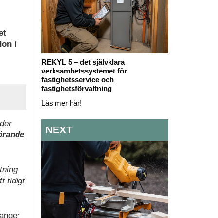
et
don i
REKYL 5 – det självklara
verksamhetssystemet för
fastighetsservice och
fastighetsförvaltning
Läs mer här!
nder
NEXT
örande
tning
 tidigt
 anger