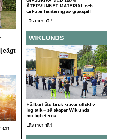
GIPSSKIVA MED 100%
ÅTERVUNNET MATERIAL och
cirkulär hantering av gipsspill
Läs mer här!
å
WIKLUNDS
ljeägt
Hållbart återbruk kräver effektiv
logistik – så skapar Wiklunds
möjligheterna
Läs mer här!
r en