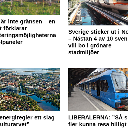
 är inte gränsen – en
t förklarar
Sverige sticker ut i N
teringsmöjligheterna
– Nästan 4 av 10 sven
olpaneler
vill bo i grönare
stadmiljöer
energiregler ett slag
LIBERALERNA: ”SÅ s
ulturarvet”
fler kunna resa billigt