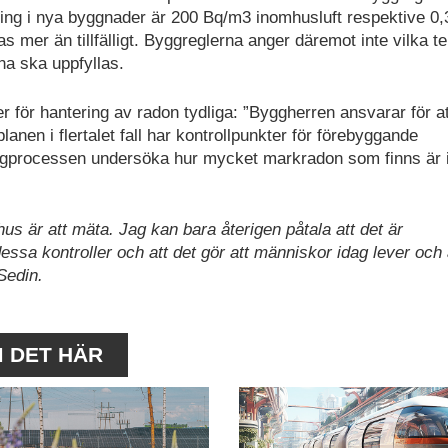
ing i nya byggnader är 200 Bq/m3 inomhusluft respektive 0,
s mer än tillfälligt. Byggreglerna anger däremot inte vilka t
na ska uppfyllas.
 för hantering av radon tydliga: ”Byggherren ansvarar för at
planen i flertalet fall har kontrollpunkter för förebyggande
 byggprocessen undersöka hur mycket markradon som finns är i
 hus är att mäta. Jag kan bara återigen påtala att det är
ssa kontroller och att det gör att människor idag lever och 
Sedin.
M DET HÄR