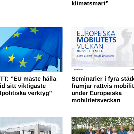
klimatsmart”
T: ”EU måste hålla
Seminarier i fyra städ
id sitt viktigaste
främjar rättvis mobilit
tpolitiska verktyg”
under Europeiska
mobilitetsveckan