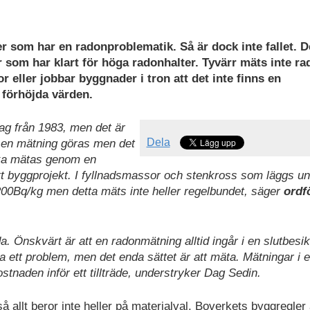
er som har en radonproblematik. Så är dock inte fallet. D
 som har klart för höga radonhalter. Tyvärr mäts inte ra
r eller jobbar byggnader i tron att det inte finns en
 förhöjda värden.
ag från 1983, men det är
Dela
ska en mätning göras men det
ska mätas genom en
tt byggprojekt. I fyllnadsmassor och stenkross som läggs u
00Bq/kg men detta mäts inte heller regelbundet, säger
ordf
a. Önskvärt är att en radonmätning alltid ingår i en slutbesik
ett problem, men det enda sättet är att mäta. Mätningar i ett
tnaden inför ett tillträde, understryker Dag Sedin.
 allt beror inte heller på materialval. Boverkets byggregler