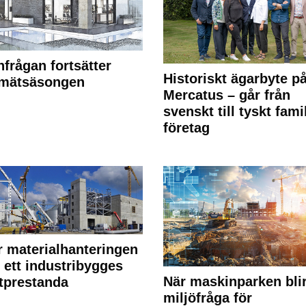
frågan fortsätter
Historiskt ägarbyte p
 mätsäsongen
Mercatus – går från
svenskt till tyskt fami
företag
r materialhanteringen
 ett industribygges
När maskinparken bli
tprestanda
miljöfråga för