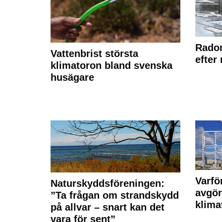
Radon
Vattenbrist största
efter
klimatoron bland svenska
husägare
Varfö
Naturskyddsföreningen:
avgör
”Ta frågan om strandskydd
klima
på allvar – snart kan det
vara för sent”