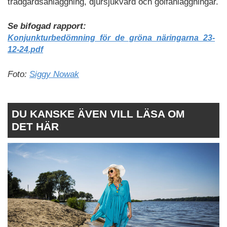
trädgårdsanläggning, djursjukvård och golfanläggningar.
Se bifogad rapport:
Konjunkturbedömning_för_de_gröna_näringarna_23-
12-24.pdf
Foto:
Siggy Nowak
DU KANSKE ÄVEN VILL LÄSA OM
DET HÄR