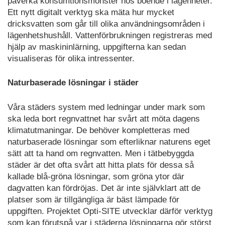
påverka konsumtionsmönster hos boende i lägenheter.
Ett nytt digitalt verktyg ska mäta hur mycket
dricksvatten som går till olika användningsområden i
lägenhetshushåll. Vattenförbrukningen registreras med
hjälp av maskininlärning, uppgifterna kan sedan
visualiseras för olika intressenter.
Naturbaserade lösningar i städer
Våra städers system med ledningar under mark som
ska leda bort regnvattnet har svårt att möta dagens
klimatutmaningar. De behöver kompletteras med
naturbaserade lösningar som efterliknar naturens eget
sätt att ta hand om regnvatten. Men i tätbebyggda
städer är det ofta svårt att hitta plats för dessa så
kallade blå-gröna lösningar, som gröna ytor där
dagvatten kan fördröjas. Det är inte självklart att de
platser som är tillgängliga är bäst lämpade för
uppgiften. Projektet Opti-SITE utvecklar därför verktyg
som kan förutspå var i städerna lösningarna gör störst