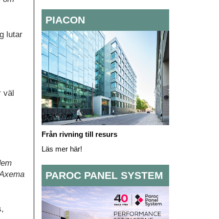
PIACON
g lutar
 väl
.
Från rivning till resurs
Läs mer här!
 dem
s Axema
PAROC PANEL SYSTEM
s,