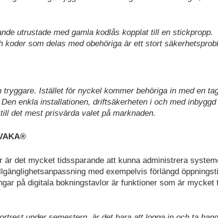
rande utrustade med gamla kodlås kopplat till en stickpropp.
h koder som delas med obehöriga är ett stort säkerhetsprob
 tryggare. Istället för nyckel kommer behöriga in med en t
 Den enkla installationen, driftsäkerheten i och med inbyggd
till det mest prisvärda valet på marknaden.
i VAKA®
r är det mycket tidssparande att kunna administrera system
 tillgänglighetsanpassning med exempelvis förlängd öppningst
gar på digitala bokningstavlor är funktioner som är mycket 
rtrest under semestern, är det bara att logga in och ta han