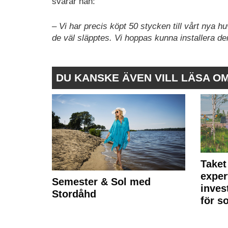
svarar han:
– Vi har precis köpt 50 stycken till vårt nya h
de väl släpptes. Vi hoppas kunna installera dem
DU KANSKE ÄVEN VILL LÄSA O
Taket
exper
Semester & Sol med
inves
Stordåhd
för s