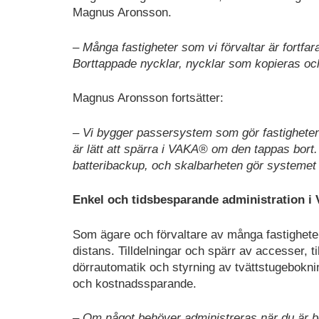
Magnus Aronsson.
– Många fastigheter som vi förvaltar är fortfa
Borttappade nycklar, nycklar som kopieras oc
Magnus Aronsson fortsätter:
– Vi bygger passersystem som gör fastigheten
är lätt att spärra i VAKA® om den tappas bort.
batteribackup, och skalbarheten gör systemet 
Enkel och tidsbesparande administration 
Som ägare och förvaltare av många fastighete
distans. Tilldelningar och spärr av accesser,
dörrautomatik och styrning av tvättstugeboknin
och kostnadssparande.
– Om något behöver administreras när du är bo