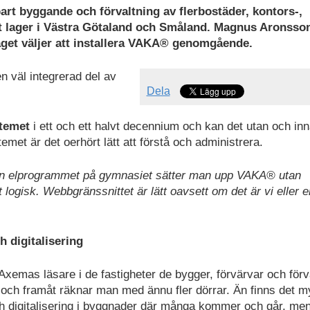
art byggande och förvaltning av flerbostäder, kontors-,
mt lager i Västra Götaland och Småland. Magnus Aronsso
taget väljer att installera VAKA® genomgående.
n väl integrerad del av
Dela
stemet
i ett och ett halvt decennium och kan det utan och inn
met är det oerhört lätt att förstå och administrera.
från elprogrammet på gymnasiet sätter man upp VAKA® utan
ogisk. Webbgränssnittet är lätt oavsett om det är vi eller e
 digitalisering
Axemas läsare i de fastigheter de bygger, förvärvar och förva
och framåt räknar man med ännu fler dörrar. Än finns det m
ch digitalisering i byggnader där många kommer och går, me