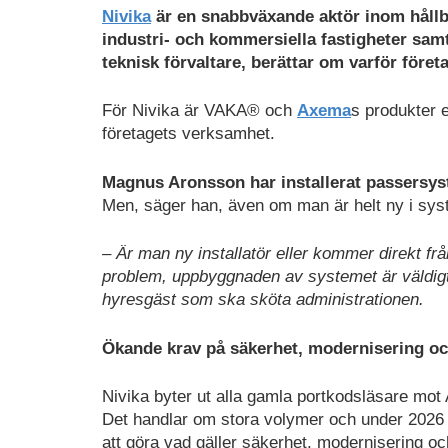
Ladda
Nivika
är en snabbväxande aktör
inom hållb
ned
industri- och kommersiella fastigheter sa
som
teknisk förvaltare, berättar om varför före
PDF
För Nivika är VAKA® och
Axema
s produkter e
företagets verksamhet.
Magnus Aronsson har installerat passersy
Men, säger han, även om man är helt ny i syste
– Är man ny installatör eller kommer direkt 
problem, uppbyggnaden av systemet är väldigt l
hyresgäst som ska sköta administrationen.
Ökande krav på säkerhet, modernisering och
Nivika byter ut alla gamla portkodsläsare mot 
Det handlar om stora volymer och under 2026 
att göra vad gäller säkerhet, modernisering o