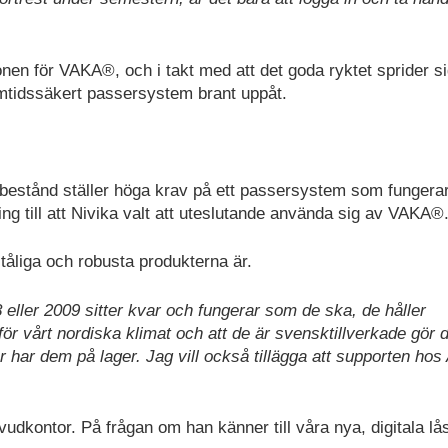
gonen för VAKA®, och i takt med att det goda ryktet sprider si
amtidssäkert passersystem brant uppåt.
sbestånd ställer höga krav på ett passersystem som fungerar
ning till att Nivika valt att uteslutande använda sig av VAKA®
 tåliga och robusta produkterna är.
 eller 2009 sitter kvar och fungerar som de ska, de håller
för vårt nordiska klimat och att de är svensktillverkade gör
örer har dem på lager. Jag vill också tillägga att supporten ho
huvudkontor. På frågan om han känner till våra nya, digitala lå