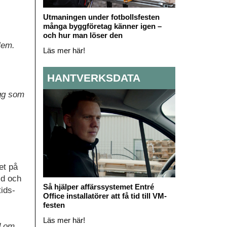
Utmaningen under fotbollsfesten
många byggföretag känner igen –
och hur man löser den
lem.
Läs mer här!
HANTVERKSDATA
agg som
et på
id och
Så hjälper affärssystemet Entré
tids-
Office installatörer att få tid till VM-
festen
Läs mer här!
d om