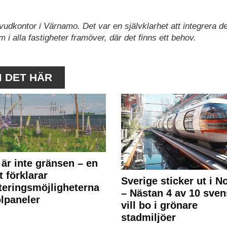
uvudkontor i Värnamo. Det var en självklarhet att integrera 
 i alla fastigheter framöver, där det finns ett behov.
M DET HÄR
 är inte gränsen – en
t förklarar
Sverige sticker ut i N
teringsmöjligheterna
– Nästan 4 av 10 sven
olpaneler
vill bo i grönare
stadmiljöer