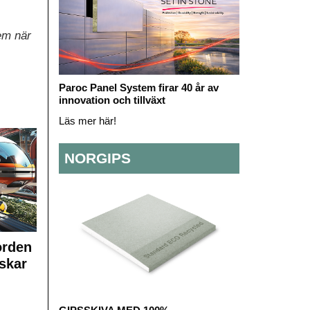
dem när
Paroc Panel System firar 40 år av
innovation och tillväxt
Läs mer här!
NORGIPS
orden
skar