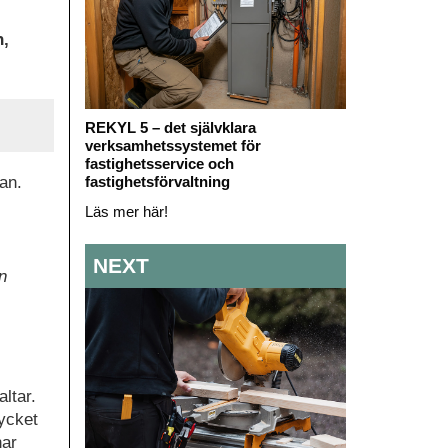
n,
REKYL 5 – det självklara
verksamhetssystemet för
fastighetsservice och
an.
fastighetsförvaltning
Läs mer här!
NEXT
n
ltar.
ycket
nar