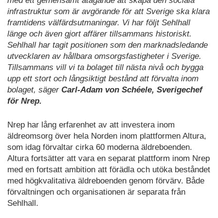
med ett gemensamt åtagande att skapa den sociala
infrastruktur som är avgörande för att Sverige ska klara
framtidens välfärdsutmaningar. Vi har följt Sehlhall
länge och även gjort affärer tillsammans historiskt.
Sehlhall har tagit positionen som den marknadsledande
utvecklaren av hållbara omsorgsfastigheter i Sverige.
Tillsammans vill vi ta bolaget till nästa nivå och bygga
upp ett stort och långsiktigt bestånd att förvalta inom
bolaget, säger
Carl-Adam von Schéele, Sverigechef
för Nrep.
Nrep har lång erfarenhet av att investera inom
äldreomsorg över hela Norden inom plattformen Altura,
som idag förvaltar cirka 60 moderna äldreboenden.
Altura fortsätter att vara en separat plattform inom Nrep
med en fortsatt ambition att förädla och utöka beståndet
med högkvalitativa äldreboenden genom förvärv. Både
förvaltningen och organisationen är separata från
Sehlhall.