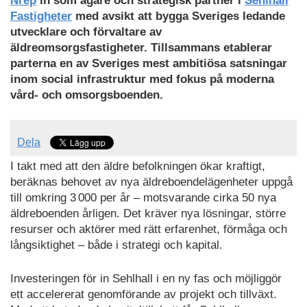
Nrep
in som ägare och strategisk partner i
Sehlhall
Fastigheter
med avsikt att bygga Sveriges ledande
utvecklare och förvaltare av
äldreomsorgsfastigheter. Tillsammans etablerar
parterna en av Sveriges mest ambitiösa satsningar
inom social infrastruktur med fokus på moderna
vård- och omsorgsboenden.
Dela
I takt med att den äldre befolkningen ökar kraftigt,
beräknas behovet av nya äldreboendelägenheter uppgå
till omkring 3 000 per år – motsvarande cirka 50 nya
äldreboenden årligen. Det kräver nya lösningar, större
resurser och aktörer med rätt erfarenhet, förmåga och
långsiktighet – både i strategi och kapital.
Investeringen för in Sehlhall i en ny fas och möjliggör
ett accelererat genomförande av projekt och tillväxt.