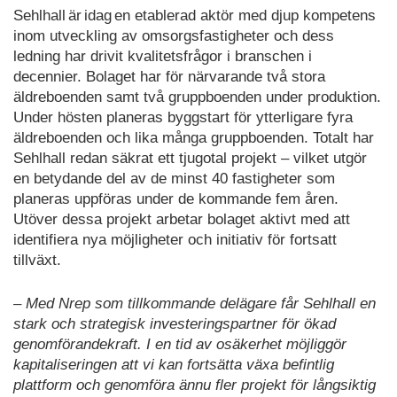
Sehlhall är idag en etablerad aktör med djup kompetens
inom utveckling av omsorgsfastigheter och dess
ledning har drivit kvalitetsfrågor i branschen i
decennier. Bolaget har för närvarande två stora
äldreboenden samt två gruppboenden under produktion.
Under hösten planeras byggstart för ytterligare fyra
äldreboenden och lika många gruppboenden. Totalt har
Sehlhall redan säkrat ett tjugotal projekt – vilket utgör
en betydande del av de minst 40 fastigheter som
planeras uppföras under de kommande fem åren.
Utöver dessa projekt arbetar bolaget aktivt med att
identifiera nya möjligheter och initiativ för fortsatt
tillväxt.
– Med Nrep som tillkommande delägare får Sehlhall en
stark och strategisk investeringspartner för ökad
genomförandekraft. I en tid av osäkerhet möjliggör
kapitaliseringen att vi kan fortsätta växa befintlig
plattform och genomföra ännu fler projekt för långsiktig