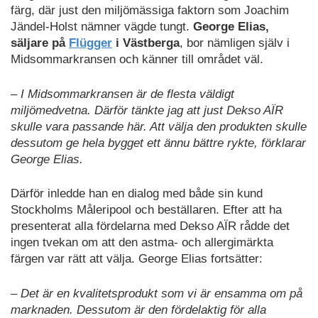
färg, där just den miljömässiga faktorn som Joachim
Jändel-Holst nämner vägde tungt.
George Elias,
säljare på
Flügger
i Västberga
, bor nämligen själv i
Midsommarkransen och känner till området väl.
– I Midsommarkransen är de flesta väldigt
miljömedvetna. Därför tänkte jag att just Dekso AÏR
skulle vara passande här. Att välja den produkten skulle
dessutom ge hela bygget ett ännu bättre rykte, förklarar
George Elias.
Därför inledde han en dialog med både sin kund
Stockholms Måleripool och beställaren. Efter att ha
presenterat alla fördelarna med Dekso AÏR rådde det
ingen tvekan om att den astma- och allergimärkta
färgen var rätt att välja. George Elias fortsätter:
– Det är en kvalitetsprodukt som vi är ensamma om på
marknaden. Dessutom är den fördelaktig för alla