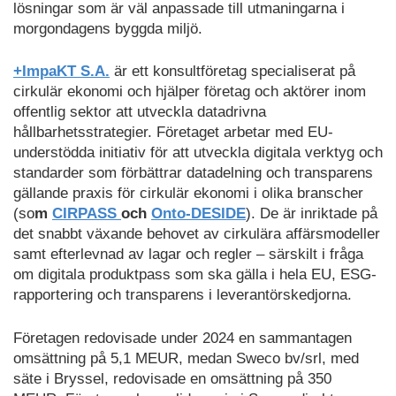
lösningar som är väl anpassade till utmaningarna i
morgondagens byggda miljö.
+ImpaKT S.A.
är ett konsultföretag specialiserat på
cirkulär ekonomi och hjälper företag och aktörer inom
offentlig sektor att utveckla datadrivna
hållbarhetsstrategier. Företaget arbetar med EU-
understödda initiativ för att utveckla digitala verktyg och
standarder som förbättrar datadelning och transparens
gällande praxis för cirkulär ekonomi i olika branscher
(so
m
CIRPASS
och
Onto-DESIDE
). De är inriktade på
det snabbt växande behovet av cirkulära affärsmodeller
samt efterlevnad av lagar och regler – särskilt i fråga
om digitala produktpass som ska gälla i hela EU, ESG-
rapportering och transparens i leverantörskedjorna.
Företagen redovisade under 2024 en sammantagen
omsättning på 5,1 MEUR, medan Sweco bv/srl, med
säte i Bryssel, redovisade en omsättning på 350