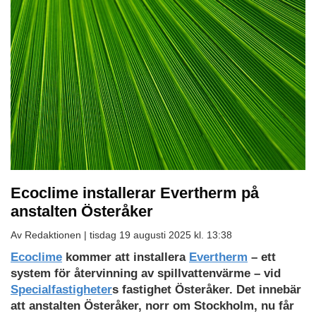
Ecoclime installerar Evertherm på
anstalten Österåker
Av Redaktionen |
tisdag 19 augusti 2025 kl. 13:38
Ecoclime
kommer att installera
Evertherm
– ett
system för återvinning av spillvattenvärme – vid
Specialfastigheter
s fastighet Österåker. Det innebär
att anstalten Österåker, norr om Stockholm, nu får