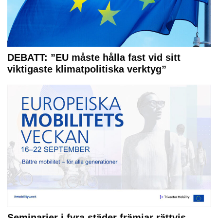
DEBATT: ”EU måste hålla fast vid sitt
viktigaste klimatpolitiska verktyg”
Seminarier i fyra städer främjar rättvis