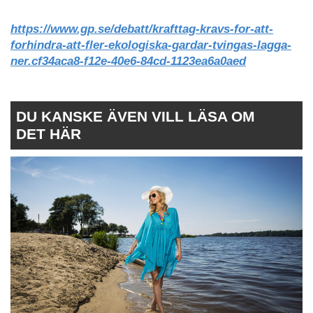
https://www.gp.se/debatt/krafttag-kravs-for-att-
forhindra-att-fler-ekologiska-gardar-tvingas-lagga-
ner.cf34aca8-f12e-40e6-84cd-1123ea6a0aed
DU KANSKE ÄVEN VILL LÄSA OM
DET HÄR