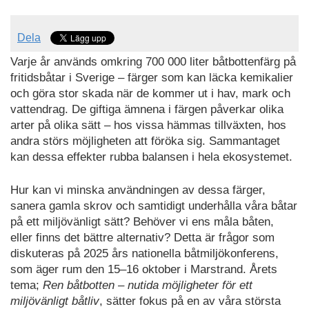
Dela
Varje år används omkring 700 000 liter båtbottenfärg på
fritidsbåtar i Sverige – färger som kan läcka kemikalier
och göra stor skada när de kommer ut i hav, mark och
vattendrag. De giftiga ämnena i färgen påverkar olika
arter på olika sätt – hos vissa hämmas tillväxten, hos
andra störs möjligheten att föröka sig. Sammantaget
kan dessa effekter rubba balansen i hela ekosystemet.
Hur kan vi minska användningen av dessa färger,
sanera gamla skrov och samtidigt underhålla våra båtar
på ett miljövänligt sätt? Behöver vi ens måla båten,
eller finns det bättre alternativ? Detta är frågor som
diskuteras på 2025 års nationella båtmiljökonferens,
som äger rum den 15–16 oktober i Marstrand. Årets
tema;
Ren båtbotten – nutida möjligheter för ett
miljövänligt båtliv
, sätter fokus på en av våra största