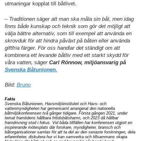
utmaningar kopplat till båtlivet.
– Traditionen säger att man ska måla sin båt, men idag
finns både kunskap och teknik som gör det möjligt att
välja bättre alternativ, som till exempel att använda en
skrovduk för att hindra påväxt på båten eller använda
giftfria färger. För oss handlar det ständigt om att
kombinera ett levande båtliv med ett starkt skydd för
våra vatten, säger
Carl Rönnow, miljöansvarig på
Svenska Båtunionen.
Bild:
Bruno
Fakta
Svenska Båtunionen, Havsmiljöinstitutet och Havs- och
vattenmyndigheten har gemensamt arrangerat den nationella
båtmiljökonferensen två gånger tidigare. Första gången 2021, under
temat framtidens hållbara fritidsbåtshamn, och 2023 då hållbar
framdrivning stod i fokus. Vid båda tillfällen har konferensen utgjort en
inspirerande mötesplats där forskare, myndigheter, bransch och
båtorganisationer samlas för att ta del av den senaste forskningen, dela
erfarenheter, diskutera hur vi kan samverka och tillsammans skapa