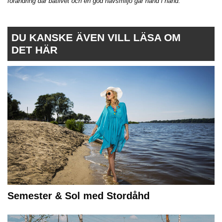
förändring där båtlivet och en god havsmiljö går hand i hand.
DU KANSKE ÄVEN VILL LÄSA OM
DET HÄR
Semester & Sol med Stordåhd