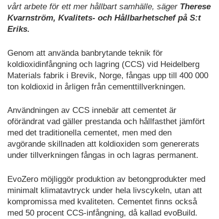
vårt arbete för ett mer hållbart samhälle, säger
Therese
Kvarnström, Kvalitets- och Hållbarhetschef på S:t
Eriks.
Genom att använda banbrytande teknik för
koldioxidinfångning och lagring (CCS) vid Heidelberg
Materials fabrik i Brevik, Norge, fångas upp till 400 000
ton koldioxid in årligen från cementtillverkningen.
Användningen av CCS innebär att cementet är
oförändrat vad gäller prestanda och hållfasthet jämfört
med det traditionella cementet, men med den
avgörande skillnaden att koldioxiden som genererats
under tillverkningen fångas in och lagras permanent.
EvoZero möjliggör produktion av betongprodukter med
minimalt klimatavtryck under hela livscykeln, utan att
kompromissa med kvaliteten. Cementet finns också
med 50 procent CCS-infångning, då kallad evoBuild.