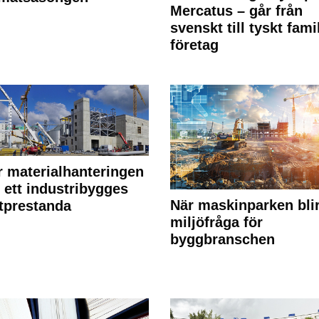
Mercatus – går från
svenskt till tyskt fami
företag
r materialhanteringen
 ett industribygges
När maskinparken bli
tprestanda
miljöfråga för
byggbranschen