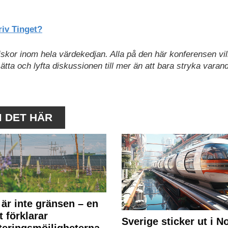
iv Tinget?
nniskor inom hela värdekedjan. Alla på den här konferensen vil
ätta och lyfta diskussionen till mer än att bara stryka varan
M DET HÄR
 är inte gränsen – en
t förklarar
Sverige sticker ut i N
teringsmöjligheterna