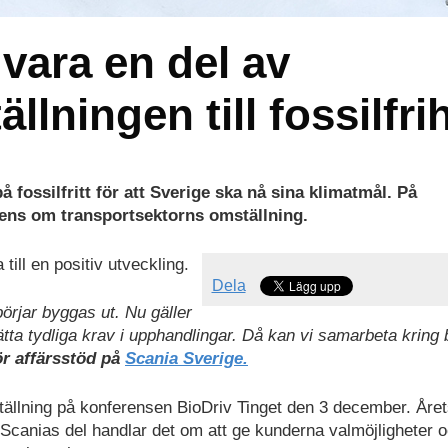
 vara en del av
llningen till fossilfri
på fossilfritt för att Sverige ska nå sina klimatmål. På
rens om transportsektorns omställning.
till en positiv utveckling.
Dela
börjar byggas ut. Nu gäller
sätta tydliga krav i upphandlingar. Då kan vi samarbeta kring 
ör affärsstöd på
Scania Sverige.
tällning på konferensen BioDriv Tinget den 3 december. Åre
ör Scanias del handlar det om att ge kunderna valmöjligheter 