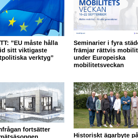
T: ”EU måste hålla
Seminarier i fyra städ
id sitt viktigaste
främjar rättvis mobilit
tpolitiska verktyg”
under Europeiska
mobilitetsveckan
frågan fortsätter
Historiskt ägarbyte p
 mätsäsongen