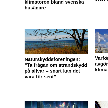
klimatoron bland svenska
husägare
Varfö
Naturskyddsföreningen:
avgör
”Ta frågan om strandskydd
klima
på allvar – snart kan det
vara för sent”