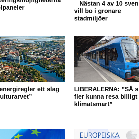
– Nästan 4 av 10 sven
olpaneler
vill bo i grönare
stadmiljöer
energiregler ett slag
LIBERALERNA: ”SÅ s
ulturarvet”
fler kunna resa billigt
klimatsmart”