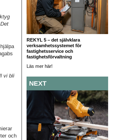
rktyg
 Det
REKYL 5 – det självklara
verksamhetssystemet för
 hjälpa
fastighetsservice och
Dagabs
fastighetsförvaltning
Läs mer här!
 vi bli
NEXT
mierar
rter och