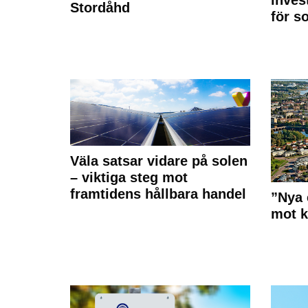
Stordåhd
för s
Väla satsar vidare på solen
– viktiga steg mot
framtidens hållbara handel
”Nya 
mot k