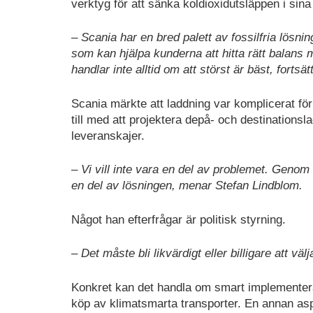
verktyg för att sänka koldioxidutsläppen i sin
– Scania har en bred palett av fossilfria lösn
som kan hjälpa kunderna att hitta rätt balans me
handlar inte alltid om att störst är bäst, fortsä
Scania märkte att laddning var komplicerat för
till med att projektera depå- och destinationsl
leveranskajer.
– Vi vill inte vara en del av problemet. Genom v
en del av lösningen, menar Stefan Lindblom.
Något han efterfrågar är politisk styrning.
– Det måste bli likvärdigt eller billigare att välja
Konkret kan det handla om smart implementera
köp av klimatsmarta transporter. En annan aspe