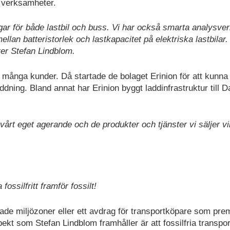
a verksamheter.
ingar för både lastbil och buss. Vi har också smarta analysve
llan batteristorlek och lastkapacitet på elektriska lastbilar.
tter Stefan Lindblom.
 många kunder. Då startade de bolaget Erinion för att kunna
addning. Bland annat har Erinion byggt laddinfrastruktur till 
årt eget agerande och de produkter och tjänster vi säljer vill
 fossilfritt framför fossilt!
de miljözoner eller ett avdrag för transportköpare som pre
kt som Stefan Lindblom framhåller är att fossilfria transpo