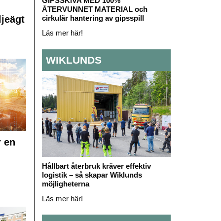
GIPSSKIVA MED 100%
ÅTERVUNNET MATERIAL och
ljeägt
cirkulär hantering av gipsspill
Läs mer här!
WIKLUNDS
r en
Hållbart återbruk kräver effektiv
logistik – så skapar Wiklunds
möjligheterna
Läs mer här!