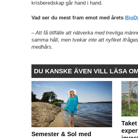
krisberedskap går hand i hand.
Vad ser du mest fram emot med årets
BioDr
– Att få tillfälle att nätverka med trevliga mä
samma håll, men tvekar inte att nyfiket ifrågas
medhårs.
DU KANSKE ÄVEN VILL LÄSA O
Taket
exper
Semester & Sol med
inves