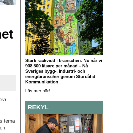
het
Stark räckvidd i branschen: Nu når vi
908 500 läsare per månad – Nå
Sveriges bygg-, industri- och
energibranscher genom Stordåhd
Kommunikation
Läs mer här!
bra
REKYL
ts tema
och