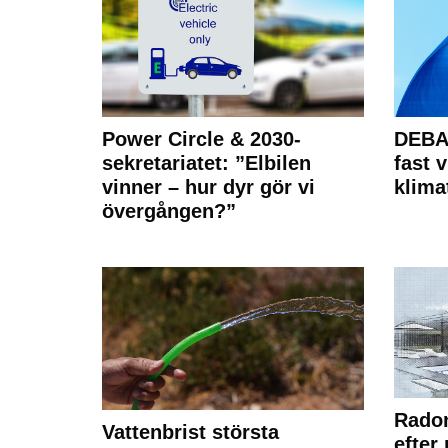
Power Circle & 2030-
DEBAT
sekretariatet: ”Elbilen
fast v
vinner – hur dyr gör vi
klima
övergången?”
Radon
Vattenbrist största
efter