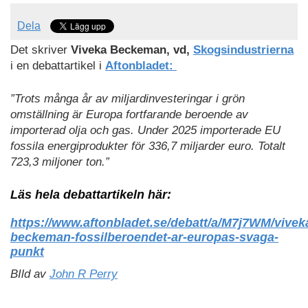
Dela
Det skriver
Viveka Beckeman, vd,
Skogsindustrierna
i en debattartikel i
Aftonbladet:
”Trots många år av miljardinvesteringar i grön
omställning är Europa fortfarande beroende av
importerad olja och gas. Under 2025 importerade EU
fossila energiprodukter för 336,7 miljarder euro. Totalt
723,3 miljoner ton.”
Läs hela debattartikeln här:
https://www.aftonbladet.se/debatt/a/M7j7WM/vivek
beckeman-fossilberoendet-ar-europas-svaga-
punkt
BIld av
John R Perry