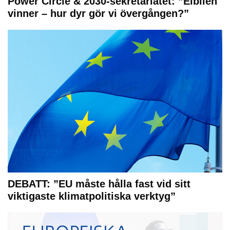
Power Circle & 2030-sekretariatet: ”Elbilen
vinner – hur dyr gör vi övergången?”
DEBATT: ”EU måste hålla fast vid sitt
viktigaste klimatpolitiska verktyg”