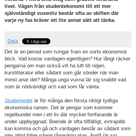
livet. Vägen från studentekonomi till ett mer
självständigt vuxenliv består ofta av skiften där
varje ny fas kräver ett lite annat sätt att tänka.
Dela
Det är en period som tvingar fram en sorts ekonomisk
blick. Vad kostar vardagen egentligen? Hur långt räcker
pengarna om man också vill ha luft till nöjen,
kurslitteratur eller sådant som går sönder när man
minst anar det? Många unga vuxna lär sig snabbt vad
som är nödvändigt och vad som får vänta.
Studiemedel
är för många den första riktigt tydliga
ekonomiska ramen. Det är pengar som kommer
regelbundet men i ett liv där mycket fortfarande är
under uppbyggnad. Boende är ofta tillfälligt, extrajobb
kan komma och gå och vardagen består av sådant som
inte alltid följer någon långsiktig plan. Ändå lär sig