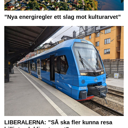
”Nya energiregler ett slag mot kulturarvet”
LIBERALERNA: ”SÅ ska fler kunna resa