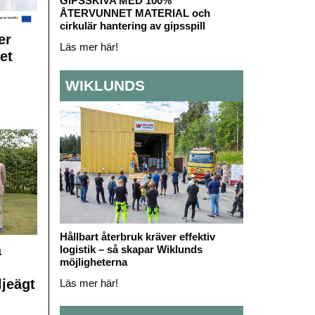
GIPSSKIVA MED 100%
ÅTERVUNNET MATERIAL och
cirkulär hantering av gipsspill
er
Läs mer här!
et
WIKLUNDS
Hållbart återbruk kräver effektiv
å
logistik – så skapar Wiklunds
möjligheterna
ljeägt
Läs mer här!