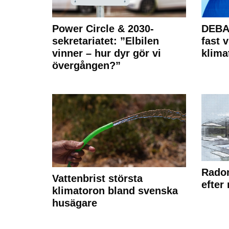
Power Circle & 2030-
DEBAT
sekretariatet: ”Elbilen
fast v
vinner – hur dyr gör vi
klima
övergången?”
Radon
Vattenbrist största
efter
klimatoron bland svenska
husägare