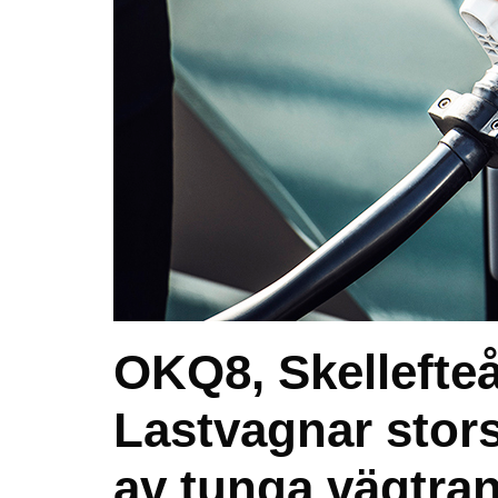
OKQ8, Skellefteå
Lastvagnar storsa
av tunga vägtra