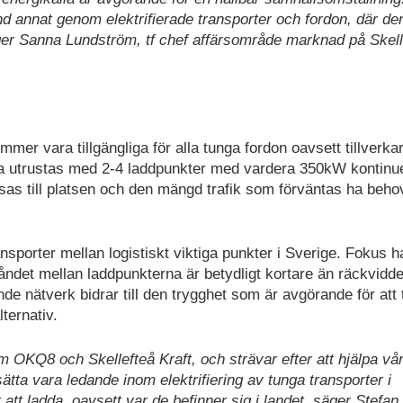
nd annat genom elektrifierade transporter och fordon, där de
säger Sanna Lundström, tf chef affärsområde marknad på Skell
mer vara tillgängliga för alla tunga fordon oavsett tillverka
na utrustas med 2-4 laddpunkter med vardera 350kW kontinue
ssas till platsen och den mängd trafik som förväntas ha beho
nsporter mellan logistiskt viktiga punkter i Sverige. Fokus ha
tåndet mellan laddpunkterna är betydligt kortare än räckvidde
de nätverk bidrar till den trygghet som är avgörande för att 
lternativ.
om OKQ8 och Skellefteå Kraft, och strävar efter att hjälpa vå
tsätta vara ledande inom elektrifiering av tunga transporter i
 att ladda, oavsett var de befinner sig i landet, säger Stefan