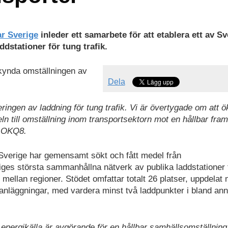
r Sverige
inleder ett samarbete för att etablera ett av S
dstationer för tung trafik.
skynda omställningen av
Dela
leringen av laddning för tung trafik. Vi är övertygade om att 
eln till omställning inom transportsektorn mot en hållbar fram
å OKQ8.
Sverige har gemensamt sökt och fått medel från
riges största sammanhållna nätverk av publika laddstationer 
 mellan regioner. Stödet omfattar totalt 26 platser, uppdelat 
anläggningar, med vardera minst två laddpunkter i bland ann
 energikälla är avgörande för en hållbar samhällsomställnin