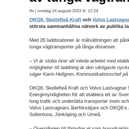
Av |
onsdag 24 augusti 2022 kl. 12:24
OKQ8
,
Skellefteå Kraft
och
Volvo Lastvagna
största sammanhållna nätverk av publika lad
Med 26 laddstationer är målsättningen att på
tunga vägtransporter på långa distanser.
– Vi är stolta över att inleda arbetet med etab
möjligheter till laddning är den viktigaste nyck
säger Karin Hellgren, Kommunikationschef p
OKQ8, Skellefteå Kraft och Volvo Lastvagnar 
Energimyndigheten för att etablera ett av Sve
tung trafik och underlätta transporter inom och
Volvo Lastvagnars återförsäljare och OKQ8:s 
Sollentuna, Jönköping och Umeå.
– Övergången till förnybar el som huvudsaklig