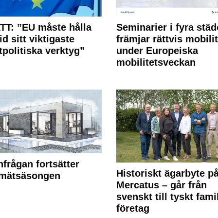
T: ”EU måste hålla
Seminarier i fyra städ
id sitt viktigaste
främjar rättvis mobilit
tpolitiska verktyg”
under Europeiska
mobilitetsveckan
frågan fortsätter
Historiskt ägarbyte p
 mätsäsongen
Mercatus – går från
svenskt till tyskt fami
företag