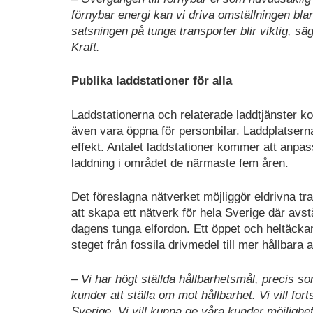
förnybar energi kan vi driva omställningen bla
satsningen på tunga transporter blir viktig, 
Kraft.
Publika laddstationer för alla
Laddstationerna och relaterade laddtjänster kom
även vara öppna för personbilar. Laddplatser
effekt. Antalet laddstationer kommer att anpa
laddning i området de närmaste fem åren.
Det föreslagna nätverket möjliggör eldrivna tra
att skapa ett nätverk för hela Sverige där avs
dagens tunga elfordon. Ett öppet och heltäckan
steget från fossila drivmedel till mer hållbara a
– Vi har högt ställda hållbarhetsmål, precis s
kunder att ställa om mot hållbarhet. Vi vill for
Sverige. Vi vill kunna ge våra kunder möjlighet