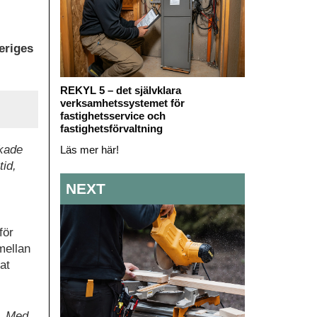
veriges
REKYL 5 – det självklara
verksamhetssystemet för
fastighetsservice och
fastighetsförvaltning
ökade
Läs mer här!
tid,
NEXT
för
mellan
at
g. Med