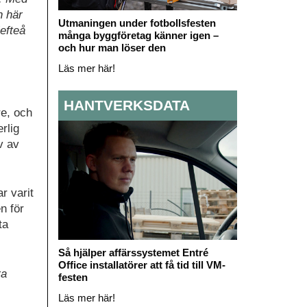
n här
Utmaningen under fotbollsfesten
efteå
många byggföretag känner igen –
och hur man löser den
Läs mer här!
HANTVERKSDATA
re, och
rlig
v av
r varit
n för
ta
Så hjälper affärssystemet Entré
Office installatörer att få tid till VM-
ra
festen
Läs mer här!